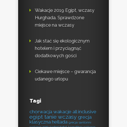
Wakacje 2019 Egipt, wczasy
Hurghada. Sprawdzone
miejsce na wczasy
Jak stać się ekologicznym
hotelem i przyciągnąć
dodatkowych gości
Ciekawe miejsce – gwarancja
udanego urlopu
Tagi
chorwacja wakacje all inclusive
egipt tanie wczasy
grecja
klasyczna hellada
grecja santorini
wakacje 2019
karbel hotel
karpathos wakacje