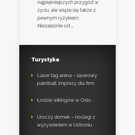
najpiękniejszych przygód w
życiu, ale wiąże się także z
pewnym ryzykiem.
Niezależnie od …
Turystyka
Laser tag arena – laserowy
paintball: imprezy dla firm
Łodzie wikingów w Oslo
Uroczy domek – noclegi z
wyżywieniem w Ustroniu