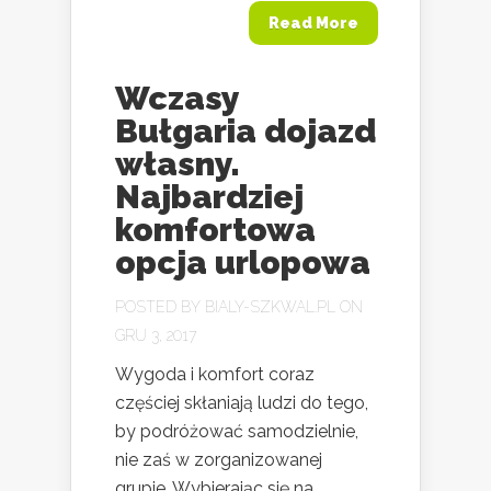
Read More
Wczasy
Bułgaria dojazd
własny.
Najbardziej
komfortowa
opcja urlopowa
POSTED BY
BIALY-SZKWAL.PL
ON
GRU 3, 2017
Wygoda i komfort coraz
częściej skłaniają ludzi do tego,
by podróżować samodzielnie,
nie zaś w zorganizowanej
grupie. Wybierając się na