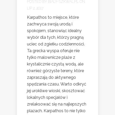
POSTED BY
BIALY-SZKWAL.PL
ON
LIP 2, 2017
Karpathos to miejsce, które
zachwyca swoją urodą i
spokojem, stanowiąc idealny
wybór dla tych, którzy pragną
uciec od zgiełku codzienności.
Ta grecka wyspa oferuje nie
tylko malownicze plaże z
krystalicznie czystą wodą, ale
również górzyste tereny, które
zapraszają do aktywnego
spędzania czasu. Warto odkryć
jej urokliwe wioski, skosztować
lokalnych specjałów i
zrelaksować się na najlepszych
plażach. Karpathos to nie tylko