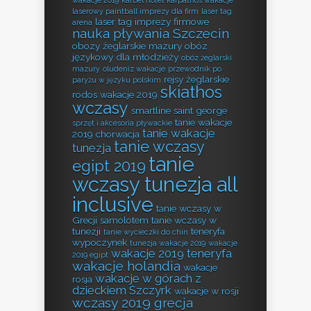
laserowy paintball imprezy dla firm
laser tag
laser tag imprezy firmowe
arena
nauka pływania Szczecin
obozy żeglarskie mazury
obóz
językowy dla młodzieży
obóz żeglarski
mazury
oludeniz wakacje
przewodnik po
rejsy żeglarskie
paryżu w języku polskim
skiathos
rodos wakacje 2019
wczasy
smartline saint george
tanie wakacje
sprzęt i akcesoria pływackie
tanie wakacje
2019 chorwacja
tanie wczasy
tunezja
tanie
egipt 2019
wczasy tunezja all
inclusive
tanie wczasy w
Grecji samolotem
tanie wczasy w
tunezji
teneryfa
tanie wycieczki do chin
wypoczynek
tunezja wakacje 2019
wakacje
wakacje 2019 teneryfa
2019 egipt
wakacje holandia
wakacje
wakacje w górach z
rosja
dzieckiem Szczyrk
wakacje w rosji
wczasy 2019 grecja