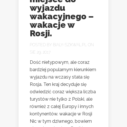
wyjazdu
wakacyjnego –
wakacje w
Rosji.
POSTED BY
BIALY-SZKWAL.PL
ON
SIE 29, 2017
Dość nietypowym, ale coraz
bardziej popularnym kierunkiem
wyjazdu na wczasy stała się
Rosja. Ten kraj decyduje się
odwiedzić coraz większa liczba
turystów nie tylko z Polski, ale
również z całej Europy i innych
kontynentów. wakacje w Rosji
Nic w tym dziwnego, bowiem