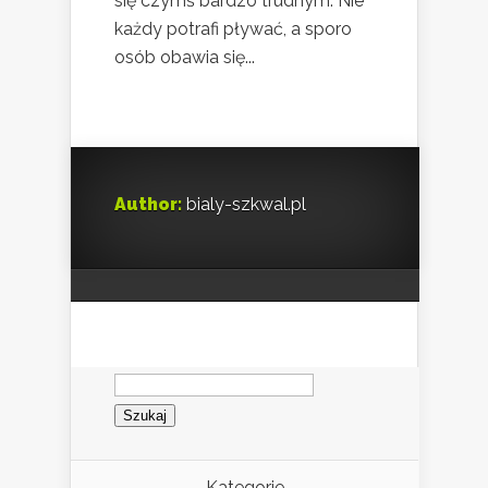
się czymś bardzo trudnym. Nie
każdy potrafi pływać, a sporo
osób obawia się...
Author:
bialy-szkwal.pl
Szukaj:
Kategorie