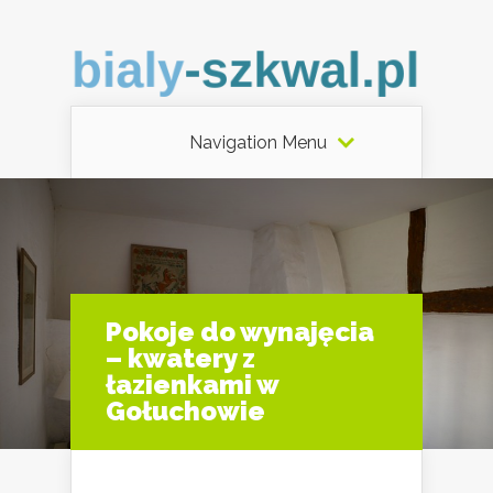
Navigation Menu
Pokoje do wynajęcia
– kwatery z
łazienkami w
Gołuchowie