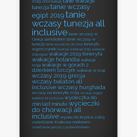
tanie wakacje
2019 chorwacja
tanie wczasy
tunezja
tanie
egipt 2019
wczasy tunezja all
inclusive
tanie wczasy w
Grecji samolotem
tanie wczasy w
tunezji
teneryfa
tanie wycieczki do chin
wypoczynek
tunezja wakacje 2019
wakacje
wakacje 2019 teneryfa
2019 egipt
wakacje holandia
wakacje
wakacje w górach z
rosja
dzieckiem Szczyrk
wakacje w rosji
wczasy 2019 grecja
wczasy balaton all
inclusive
wczasy hurghada
wczasy na teneryfie 2019
wczasy węgry
wycieczka do
balaton all inclusive
wycieczki
chin last minute
do chorwacji all
inclusive
wycieczki krynica zdrój
zwiedzanie Krakowa melexem
zwiedzanie paryża z przewodnikiem