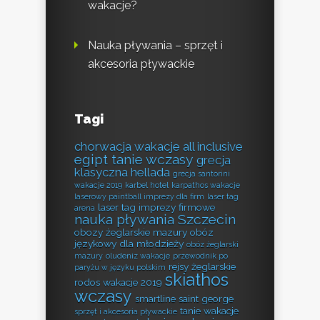
wakacje?
Nauka pływania – sprzęt i
akcesoria pływackie
Tagi
chorwacja wakacje all inclusive
egipt tanie wczasy
grecja
klasyczna hellada
grecja santorini
wakacje 2019
karbel hotel
karpathos wakacje
laserowy paintball imprezy dla firm
laser tag
laser tag imprezy firmowe
arena
nauka pływania Szczecin
obozy żeglarskie mazury
obóz
językowy dla młodzieży
obóz żeglarski
mazury
oludeniz wakacje
przewodnik po
rejsy żeglarskie
paryżu w języku polskim
skiathos
rodos wakacje 2019
wczasy
smartline saint george
tanie wakacje
sprzęt i akcesoria pływackie