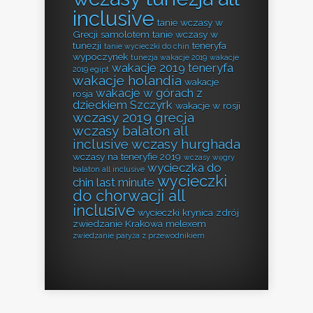
inclusive
tanie wczasy w
Grecji samolotem
tanie wczasy w
tunezji
teneryfa
tanie wycieczki do chin
wypoczynek
tunezja wakacje 2019
wakacje
wakacje 2019 teneryfa
2019 egipt
wakacje holandia
wakacje
wakacje w górach z
rosja
dzieckiem Szczyrk
wakacje w rosji
wczasy 2019 grecja
wczasy balaton all
inclusive
wczasy hurghada
wczasy na teneryfie 2019
wczasy węgry
wycieczka do
balaton all inclusive
wycieczki
chin last minute
do chorwacji all
inclusive
wycieczki krynica zdrój
zwiedzanie Krakowa melexem
zwiedzanie paryża z przewodnikiem