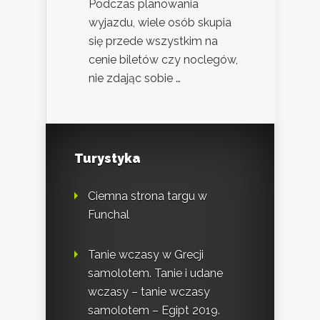
Podczas planowania
wyjazdu, wiele osób skupia
się przede wszystkim na
cenie biletów czy noclegów,
nie zdając sobie …
Turystyka
Ciemna strona targu w
Funchal
Tanie wczasy w Grecji
samolotem. Tanie i udane
wczasy – tanie wczasy
samolotem – Egipt 2019.