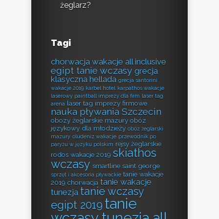
żeglarz?
Tagi
chorwacja wakacje all inclusive
egipt tanie wczasy
grecja
klasyczna hellada
grecja santorini
wakacje 2019
karbel hotel
karpathos wakacje
laserowy paintball imprezy dla firm
laser tag
laser tag imprezy firmowe
arena
nauka pływania Szczecin
obozy żeglarskie mazury
obóz
językowy dla młodzieży
obóz żeglarski
mazury
oludeniz wakacje
przewodnik po
rejsy żeglarskie
paryżu w języku polskim
skiathos
rodos wakacje 2019
wczasy
smartline saint george
tanie wakacje
sprzęt i akcesoria pływackie
tanie wakacje
2019 chorwacja
tanie wczasy
tunezja
tanie
egipt 2019
wczasy tunezja all