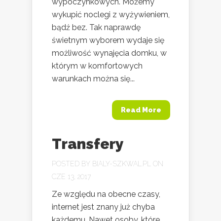
wypoczynkowych. Możemy
wykupić noclegi z wyżywieniem,
bądź bez. Tak naprawdę
świetnym wyborem wydaje się
możliwość wynajęcia domku, w
którym w komfortowych
warunkach można się...
Read More
Transfery
POSTED BY
BIALY-SZKWAL.PL
ON
CZE 13, 2017
Ze względu na obecne czasy,
internet jest znany już chyba
każdemu. Nawet osoby, które