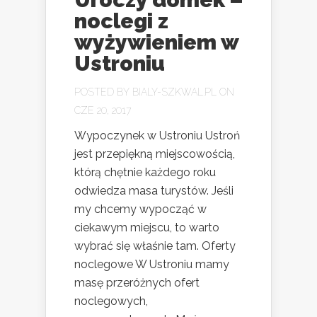
noclegi z
wyżywieniem w
Ustroniu
POSTED BY
BIALY-SZKWAL.PL
ON
CZE 20, 2017
Wypoczynek w Ustroniu Ustroń
jest przepiękną miejscowością,
którą chętnie każdego roku
odwiedza masa turystów. Jeśli
my chcemy wypocząć w
ciekawym miejscu, to warto
wybrać się właśnie tam. Oferty
noclegowe W Ustroniu mamy
masę przeróżnych ofert
noclegowych,