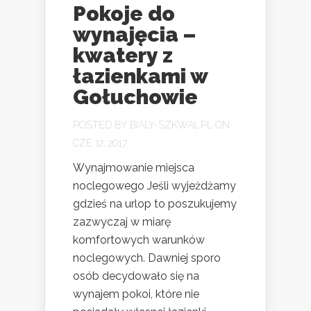
Pokoje do
wynajęcia –
kwatery z
łazienkami w
Gołuchowie
POSTED BY
BIALY-SZKWAL.PL
ON
CZE 12, 2017
Wynajmowanie miejsca
noclegowego Jeśli wyjeżdżamy
gdzieś na urlop to poszukujemy
zazwyczaj w miarę
komfortowych warunków
noclegowych. Dawniej sporo
osób decydowało się na
wynajem pokoi, które nie