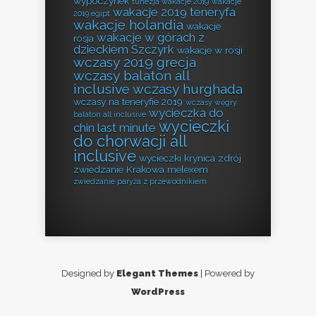
wypoczynek
tunezja wakacje 2019
wakacje
wakacje 2019 teneryfa
2019 egipt
wakacje holandia
wakacje
wakacje w górach z
rosja
dzieckiem Szczyrk
wakacje w rosji
wczasy 2019 grecja
wczasy balaton all
inclusive
wczasy hurghada
wczasy na teneryfie 2019
wczasy węgry
wycieczka do
balaton all inclusive
wycieczki
chin last minute
do chorwacji all
inclusive
wycieczki krynica zdrój
zwiedzanie Krakowa melexem
zwiedzanie paryża z przewodnikiem
Designed by
Elegant Themes
| Powered by
WordPress