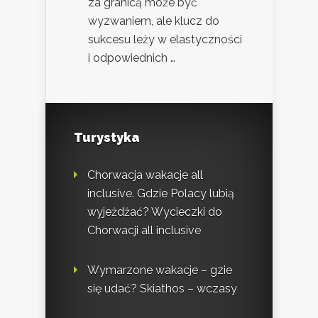
za granicą może być
wyzwaniem, ale klucz do
sukcesu leży w elastyczności
i odpowiednich …
Turystyka
Chorwacja wakacje all
inclusive. Gdzie Polacy lubią
wyjeżdżać? Wycieczki do
Chorwacji all inclusive
Wymarzone wakacje – gzie
się udać? Skiathos – wczasy