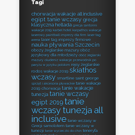
Tagi
chorwacja wakacje all inclusive
egipt tanie wczasy
grecja
klasyczna hellada
grecja santorini
wakacje 2019
karbel hotel
karpathos wakacje
laserowy paintball imprezy dla firm
laser tag
laser tag imprezy firmowe
arena
nauka pływania Szczecin
obozy żeglarskie mazury
obóz
językowy dla młodzieży
obóz żeglarski
mazury
oludeniz wakacje
przewodnik po
rejsy żeglarskie
paryżu w języku polskim
skiathos
rodos wakacje 2019
wczasy
smartline saint george
tanie wakacje
sprzęt i akcesoria pływackie
tanie wakacje
2019 chorwacja
tanie wczasy
tunezja
tanie
egipt 2019
wczasy tunezja all
inclusive
tanie wczasy w
Grecji samolotem
tanie wczasy w
tunezji
teneryfa
tanie wycieczki do chin