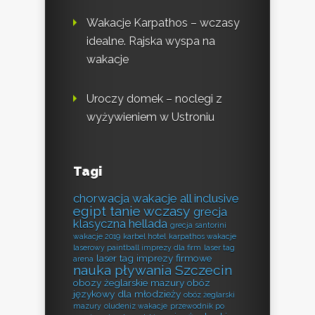
Wakacje Karpathos – wczasy
idealne. Rajska wyspa na
wakacje
Uroczy domek – noclegi z
wyżywieniem w Ustroniu
Tagi
chorwacja wakacje all inclusive
egipt tanie wczasy
grecja
klasyczna hellada
grecja santorini
wakacje 2019
karbel hotel
karpathos wakacje
laserowy paintball imprezy dla firm
laser tag
laser tag imprezy firmowe
arena
nauka pływania Szczecin
obozy żeglarskie mazury
obóz
językowy dla młodzieży
obóz żeglarski
mazury
oludeniz wakacje
przewodnik po