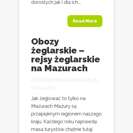
dorosłych jak i dla ich...
Read More
Obozy
żeglarskie –
rejsy żeglarskie
na Mazurach
POSTED BY
BIALY-SZKWAL.PL
ON
MAJ 20, 2017
Jak żeglować to tylko na
Mazurach Mazury są
przepięknym regionem naszego
kraju. Każdego roku naprawdę
masa turystów chętnie tutaj