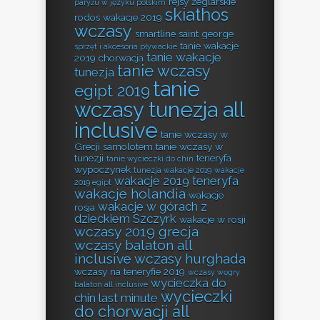
rejsy żeglarskie
paryżu w języku polskim
skiathos
rodos wakacje 2019
wczasy
smartline saint george
tanie wakacje
sprzęt i akcesoria pływackie
tanie wakacje
2019 chorwacja
tanie wczasy
tunezja
tanie
egipt 2019
wczasy tunezja all
inclusive
tanie wczasy w
Grecji samolotem
tanie wczasy w
tunezji
teneryfa
tanie wycieczki do chin
wypoczynek
tunezja wakacje 2019
wakacje
wakacje 2019 teneryfa
2019 egipt
wakacje holandia
wakacje
wakacje w górach z
rosja
dzieckiem Szczyrk
wakacje w rosji
wczasy 2019 grecja
wczasy balaton all
inclusive
wczasy hurghada
wczasy na teneryfie 2019
wczasy węgry
wycieczka do
balaton all inclusive
wycieczki
chin last minute
do chorwacji all