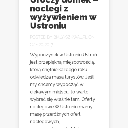
noclegi z
wyżywieniem w
Ustroniu
POSTED BY
BIALY-SZKWAL.PL
ON
CZE 20, 2017
Wypoczynek w Ustroniu Ustroń
jest przepiękną miejscowością,
którą chętnie każdego roku
odwiedza masa turystów. Jeśli
my chcemy wypocząć w
ciekawym miejscu, to warto
wybrać się właśnie tam. Oferty
noclegowe W Ustroniu mamy
masę przeróżnych ofert
noclegowych,