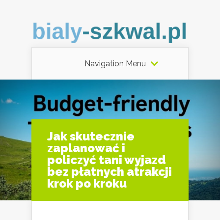
Navigation Menu
Jak skutecznie
zaplanować i
policzyć tani wyjazd
bez płatnych atrakcji
krok po kroku