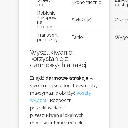
Street
Łatw
Ekonomicznie
food
dostę
Robienie
zakupów
Świeżość
Oszcz
na
targach
Transport
Tanio
Wygo
publiczny
Wyszukiwanie i
korzystanie z
darmowych atrakcji
Znajdź
darmowe atrakcje
w
swoim miejscu docelowym, aby
maksymalnie obniżyć
koszty
wyjazdu
. Rozpocznij
poszukiwania od
przeszukiwania lokalnych
mediów i internetu w celu