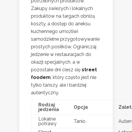
potrzebnych produktów.
Zakupy świeżych i lokalnych
produktów na targach obniżą
koszty, a dostęp do aneksu
kuchennego umożliwi
samodzielne przygotowywanie
prostych posiłków. Ograniczaj
jedzenie w restauracjach do
okazji specjalnych, a w
pozostałe dni ciesz się
street
foodem
, który często jest nie
tylko tańszy, ale i bardziej
autentyczny.
Rodzaj
Opcja
Zalet
jedzenia
Lokalne
Tanio
Auten
potrawy