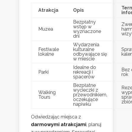
Ter
Atrakcja
Opis
info
Bezpłatny
Zwer
wstęp w
Muzea
harm
wyznaczone
wizy
dni
Wydarzenia
Festiwale
kulturalne
Spra
lokalne
odbywające się
kale
w mieście
Idealne do
Bez 
Parki
rekreacji i
rok
spacerów
Bezpłatne
Reze
wycieczki z
Walking
wypr
przewodnikiem,
Tours
spra
oczekujące
zbiór
napiwku
Odwiedzając miejsca z
darmowymi atrakcjami
, planuj