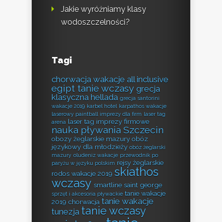
Jakie wyróżniamy klasy
wodoszczelności?
Tagi
chorwacja wakacje all inclusive
egipt tanie wczasy
grecja
klasyczna hellada
grecja santorini
wakacje 2019
karbel hotel
karpathos wakacje
laserowy paintball imprezy dla firm
laser tag
laser tag imprezy firmowe
arena
nauka pływania Szczecin
obozy żeglarskie mazury
obóz
językowy dla młodzieży
obóz żeglarski
mazury
oludeniz wakacje
przewodnik po
rejsy żeglarskie
paryżu w języku polskim
skiathos
rodos wakacje 2019
wczasy
smartline saint george
tanie wakacje
sprzęt i akcesoria pływackie
tanie wakacje
2019 chorwacja
tanie wczasy
tunezja