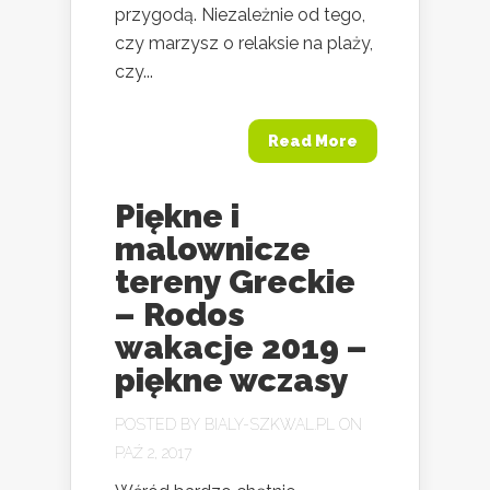
przygodą. Niezależnie od tego,
czy marzysz o relaksie na plaży,
czy...
Read More
Piękne i
malownicze
tereny Greckie
– Rodos
wakacje 2019 –
piękne wczasy
POSTED BY
BIALY-SZKWAL.PL
ON
PAŹ 2, 2017