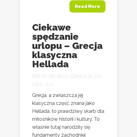
Read More
Ciekawe
spędzanie
urlopu – Grecja
klasyczna
Hellada
POSTED BY
BIALY-SZKWAL.PL
ON
LIS 21, 2017
Grecja, a zwłaszcza jej
klasyczna część znana jako
Hellada, to prawdziwy skarb dla
miłośników historii i kultury. To
właśnie tutaj narodziły się
fundamenty zachodniej