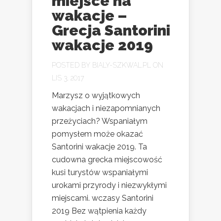
miejsce na
wakacje –
Grecja Santorini
wakacje 2019
POSTED BY
BIALY-SZKWAL.PL
ON
LIS 3, 2017
Marzysz o wyjątkowych
wakacjach i niezapomnianych
przeżyciach? Wspaniałym
pomysłem może okazać
Santorini wakacje 2019. Ta
cudowna grecka miejscowość
kusi turystów wspaniałymi
urokami przyrody i niezwykłymi
miejscami. wczasy Santorini
2019 Bez wątpienia każdy