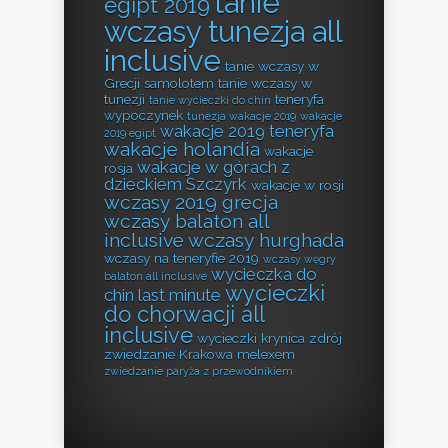
tanie
egipt 2019
wczasy tunezja all
inclusive
tanie wczasy w
Grecji samolotem
tanie wczasy w
tunezji
teneryfa
tanie wycieczki do chin
wypoczynek
tunezja wakacje 2019
wakacje
wakacje 2019 teneryfa
2019 egipt
wakacje holandia
wakacje
wakacje w górach z
rosja
dzieckiem Szczyrk
wakacje w rosji
wczasy 2019 grecja
wczasy balaton all
inclusive
wczasy hurghada
wczasy na teneryfie 2019
wczasy węgry
wycieczka do
balaton all inclusive
wycieczki
chin last minute
do chorwacji all
inclusive
wycieczki krynica zdrój
zwiedzanie Krakowa melexem
zwiedzanie paryża z przewodnikiem