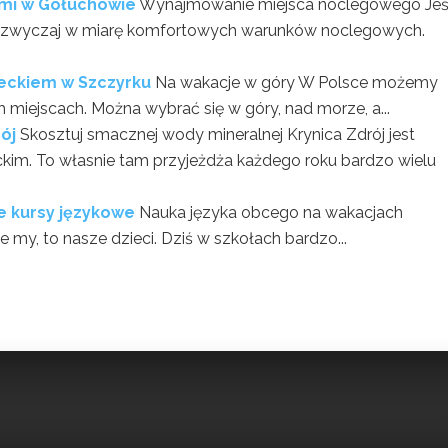
ami w Gołuchowie
Wynajmowanie miejsca noclegowego Jeśl
zazwyczaj w miarę komfortowych warunków noclegowych.
ieckiem w Szczyrku
Na wakacje w góry W Polsce możemy
iejscach. Można wybrać się w góry, nad morze, a...
ój
Skosztuj smacznej wody mineralnej Krynica Zdrój jest
ckim. To własnie tam przyjeżdża każdego roku bardzo wielu
e kursy językowe
Nauka języka obcego na wakacjach
e my, to nasze dzieci. Dziś w szkołach bardzo...