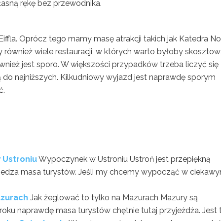
łasną rękę bez przewodnika.
fla. Oprócz tego mamy masę atrakcji takich jak Katedra No
również wiele restauracji, w których warto byłoby skoszto
nież jest sporo. W większości przypadków trzeba liczyć się
eżą do najniższych. Kilkudniowy wyjazd jest naprawdę sporym
ć.
 Ustroniu
Wypoczynek w Ustroniu Ustroń jest przepiękną
dwiedza masa turystów. Jeśli my chcemy wypocząć w ciekaw
azurach
Jak żeglować to tylko na Mazurach Mazury są
ku naprawdę masa turystów chętnie tutaj przyjeżdża. Jest to