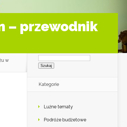
m – przewodnik
Szukaj:
żu w
Kategorie
Luźne tematy
Podróże budżetowe