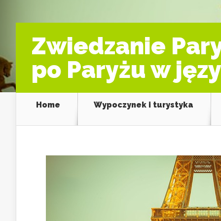
Zwiedzanie Pary
po Paryżu w jęz
Home
Wypoczynek i turystyka