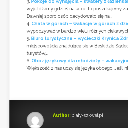
Pokoje do wynajęcia – kwatery z łazienk
wyjeżdżamy gdzieś na urlop to poszukujemy 
Dawniej sporo osób decydowało się na...
Chata w górach – wakacje w górach z dz
wypoczywać w bardzo wielu różnych ciekawych m
Biuro turystyczne – wycieczki Krynica Zdr
miejscowością znajdującą się w Beskidzie Sąde
turystów,...
Obóz językowy dla młodzieży – wakacyjn
Większość z nas uczy się języka obcego. Jeśli ni
Author:
bialy-szkwal.pl