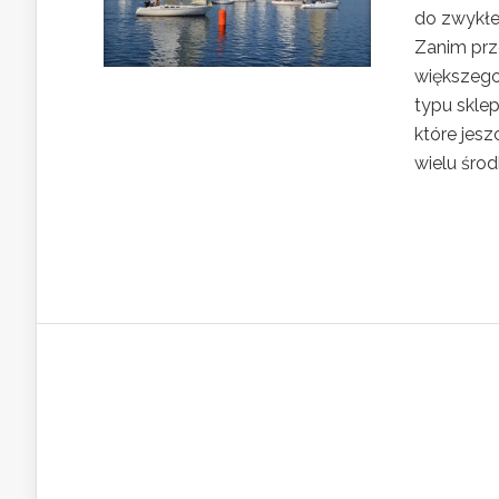
do zwykłe
Zanim prz
większego
typu skle
które jesz
wielu środ