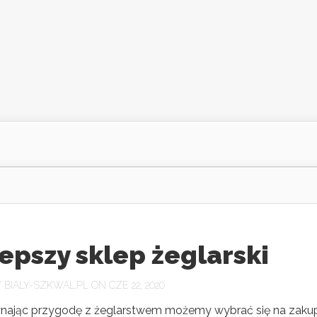
epszy sklep żeglarski
Y
BIALY-SZKWAL.PL
ON CZE 22, 2020
ając przygodę z żeglarstwem możemy wybrać się na zaku