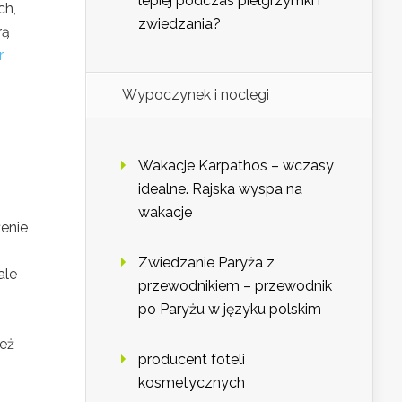
lepiej podczas pielgrzymki i
ch,
zwiedzania?
rą
r
Wypoczynek i noclegi
Wakacje Karpathos – wczasy
idealne. Rajska wyspa na
wakacje
enie
Zwiedzanie Paryża z
ale
przewodnikiem – przewodnik
po Paryżu w języku polskim
ież
producent foteli
kosmetycznych