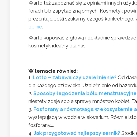
Warto też zapoznać się z opiniami innych użytk
forach lub zapytać znajomych. Kosmetyk powini
prezentuje. Jeśli szukamy czegoś konkretnego, w
opinie
.
Warto kupować z głową i dokładnie sprawdzać
kosmetyk idealny dla nas.
W temacie również:
Lotto – zabawa czy uzależnienie?
Od dawna
dla każdego człowieka. Uzależnienie od hazardu
Sposoby łagodzenia bólu menstruacyjn
niestety zdaje sobie sprawę mnóstwo kobiet. 
Fosforany a równowaga w ekosystemie 
występującą w wodzie w akwarium. Równie istot
fosforany....
Jak przygotować najlepszy sernik?
Słodki