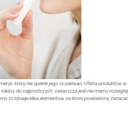
metyk, który nie spełnił jego oczekiwań. Oferta produktów w
e należy do najprostszych, zwłaszcza jeśli nie mamy rozległej
imo to istnieje kilka elementów, na które powinniśmy zwraca