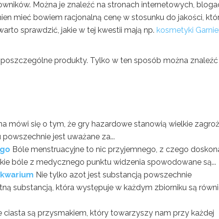
owników. Można je znaleźć na stronach internetowych, bloga
en mieć bowiem racjonalną cenę w stosunku do jakości, któ
arto sprawdzić, jakie w tej kwestii mają np.
kosmetyki Garnie
 poszczególne produkty. Tylko w ten sposób można znaleźć
 mówi się o tym, że gry hazardowe stanowią wielkie zagroż
 powszechnie jest uważane za...
ego
Bóle menstruacyjne to nic przyjemnego, z czego doskon
Takie bóle z medycznego punktu widzenia spowodowane są...
akwarium
Nie tylko azot jest substancją powszechnie
ną substancją, która występuje w każdym zbiorniku są równ
e ciasta są przysmakiem, który towarzyszy nam przy każdej