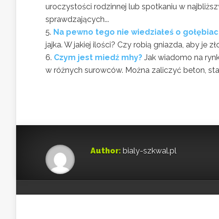
uroczystości rodzinnej lub spotkaniu w najbliż
sprawdzających...
Na pewno tego nie wiedziałeś o gołębia
jajka. W jakiej ilości? Czy robią gniazda, aby je zł
Czym jest miedź mhy?
Jak wiadomo na rynk
w różnych surowców. Można zaliczyć beton, stal 
Author:
bialy-szkwal.pl