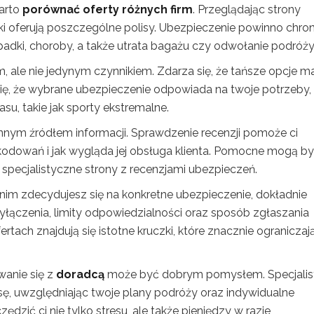
arto
porównać oferty różnych firm
. Przeglądając strony
ki oferują poszczególne polisy. Ubezpieczenie powinno chron
padki, choroby, a także utrata bagażu czy odwołanie podróży
, ale nie jedynym czynnikiem. Zdarza się, że tańsze opcje m
się, że wybrane ubezpieczenie odpowiada na twoje potrzeby,
su, takie jak sporty ekstremalne.
ym źródłem informacji. Sprawdzenie recenzji pomoże ci
zkodowań i jak wygląda jej obsługa klienta. Pomocne mogą b
 specjalistyczne strony z recenzjami ubezpieczeń.
anim zdecydujesz się na konkretne ubezpieczenie, dokładnie
yłączenia, limity odpowiedzialności oraz sposób zgłaszania
tach znajdują się istotne kruczki, które znacznie ograniczaj
wanie się z
doradcą
może być dobrym pomysłem. Specjalis
sę, uwzględniając twoje plany podróży oraz indywidualne
ić ci nie tylko stresu, ale także pieniędzy w razie