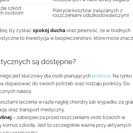
zie szkód
Pokrycie kosztów związanych z
ch osobom
roszczeniami odszkodowawczymi
lisę, by zyskać
spokój ducha
oraz pewność, że w trudnych
rystyczne to inwestycja w bezpieczeństwo, które może znac
stycznych są dostępne?
nego jest kluczowy dla osób planujących
podróże
. Na rynku
ożna dopasować do swoich potrzeb oraz rodzaju podróży. Do
cznych należą:
kosztami leczenia w razie nagłej choroby lub wypadku za gran
ację oraz transport medyczny.
ilnej
– zabezpiecza przed roszczeniami osób trzecich w
 komuś szkodę. Jest to szczególnie ważne przy aktywnych
e czy wspinaczka.