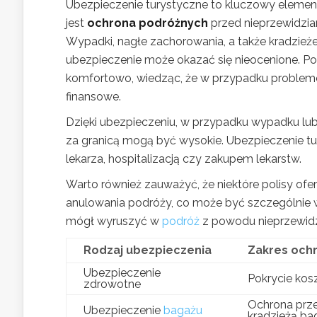
Ubezpieczenie turystyczne to kluczowy elemen
jest
ochrona podróżnych
przed nieprzewidzia
Wypadki, nagłe zachorowania, a także kradzieże 
ubezpieczenie może okazać się nieocenione. Pos
komfortowo, wiedząc, że w przypadku probl
finansowe.
Dzięki ubezpieczeniu, w przypadku wypadku lub n
za granicą mogą być wysokie. Ubezpieczenie t
lekarza, hospitalizacją czy zakupem lekarstw.
Warto również zauważyć, że niektóre polisy ofe
anulowania podróży, co może być szczególnie waż
mógł wyruszyć w
podróż
z powodu nieprzewidz
Rodzaj ubezpieczenia
Zakres och
Ubezpieczenie
Pokrycie kos
zdrowotne
Ochrona prze
Ubezpieczenie
bagażu
kradzieżą ba