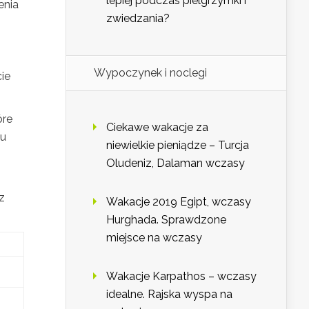
lepiej podczas pielgrzymki i
enia
zwiedzania?
Wypoczynek i noclegi
ie
óre
Ciekawe wakacje za
 u
niewielkie pieniądze – Turcja
Oludeniz, Dalaman wczasy
z
Wakacje 2019 Egipt, wczasy
Hurghada. Sprawdzone
miejsce na wczasy
Wakacje Karpathos – wczasy
idealne. Rajska wyspa na