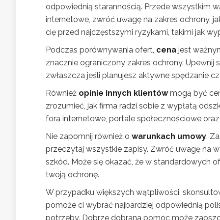
odpowiednią starannością. Przede wszystkim w
internetowe, zwróć uwagę na zakres ochrony, ja
cię przed najczęstszymi ryzykami, takimi jak wy
Podczas porównywania ofert,
cena
jest ważnym
znacznie ograniczony zakres ochrony. Upewnij 
zwłaszcza jeśli planujesz aktywne spędzanie cza
Również
opinie innych klientów
mogą być cenn
zrozumieć, jak firma radzi sobie z wypłatą ods
fora internetowe, portale społecznościowe oraz
Nie zapomnij również o
warunkach umowy
. Z
przeczytaj wszystkie zapisy. Zwróć uwagę na w
szkód. Może się okazać, że w standardowych ofer
twoją ochronę.
W przypadku większych wątpliwości, skonsulto
pomoże ci wybrać najbardziej odpowiednią poli
potrzeby. Dobrze dobrana pomoc może zaoszczędz