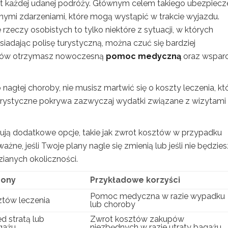
t każdej udanej podróży. Głównym celem takiego ubezpiecz
nymi zdarzeniami, które mogą wystąpić w trakcie wyjazdu.
rzeczy osobistych to tylko niektóre z sytuacji, w których
iadając polisę turystyczną, można czuć się bardziej
emów otrzymasz nowoczesną
pomoc medyczną
oraz wsparc
agłej choroby, nie musisz martwić się o koszty leczenia, kt
urystyczne pokrywa zazwyczaj wydatki związane z wizytami
rują dodatkowe opcje, takie jak zwrot kosztów w przypadku
ne, jeśli Twoje plany nagle się zmienią lub jeśli nie będzies
ianych okoliczności.
rony
Przykładowe korzyści
Pomoc medyczna w razie wypadku
ztów leczenia
lub choroby
d stratą lub
Zwrot kosztów zakupów
gażu
niezbędnych w razie utraty bagażu