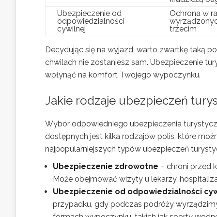
Ubezpieczenie od
Ochrona w ra
odpowiedzialności
wyrządzony
cywilnej
trzecim
Decydując się na wyjazd, warto zwartkę taką po
chwilach nie zostaniesz sam. Ubezpieczenie tu
wpłynąć na komfort Twojego wypoczynku.
Jakie rodzaje ubezpieczeń tury
Wybór odpowiedniego ubezpieczenia turystycz
dostępnych jest kilka rodzajów polis, które m
najpopularniejszych typów ubezpieczeń turysty
Ubezpieczenie zdrowotne
– chroni przed 
Może obejmować wizyty u lekarzy, hospitaliz
Ubezpieczenie od odpowiedzialności cyw
przypadku, gdy podczas podróży wyrządzimy
formach wypoczynku, takich jak sporty wodn