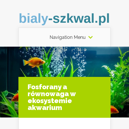
Navigation Menu
Fosforany a
równowaga w
ekosystemie
akwarium