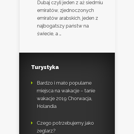
Dubaj czyli jeden z aż siedmiu
emiratów, zjednoczonych
emiratów arabskich, jeden z
najbogatszy państw na
świecie, a …
Turystyka
Bardzo i mało popularne
miejsca na wakacje – tanie
wakacje 2019 Chorwacja,
Holandia
Czego potrzebujemy jako
żeglarz?