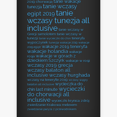
tanie wakacje
2019 chorwacja
tanie wczasy
tunezja
tanie
egipt 2019
wczasy tunezja all
inclusive
tanie wczasy w
Grecji samolotem
tanie wczasy w
tunezji
teneryfa
tanie wycieczki do chin
wypoczynek
tunezja wakacje 2019
wakacje
wakacje 2019 teneryfa
2019 egipt
wakacje holandia
wakacje
wakacje w górach z
rosja
dzieckiem Szczyrk
wakacje w rosji
wczasy 2019 grecja
wczasy balaton all
inclusive
wczasy hurghada
wczasy na teneryfie 2019
wczasy węgry
wycieczka do
balaton all inclusive
wycieczki
chin last minute
do chorwacji all
inclusive
wycieczki krynica zdrój
zwiedzanie Krakowa melexem
zwiedzanie paryża z przewodnikiem