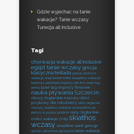
Gdzie wyjechać na tanie
wakacje? Tanie wczasy
Tunezja all inclusive
Tagi
chorwacja wakacje all inclusive
egipt tanie wczasy
grecja
klasyczna hellada
grecja santorini
wakacje 2019
karbel hotel
karpathos wakacje
laserowy paintball imprezy dla firm
laser tag
laser tag imprezy firmowe
arena
nauka pływania Szczecin
obozy żeglarskie mazury
obóz
językowy dla młodzieży
obóz żeglarski
mazury
oludeniz wakacje
przewodnik po
rejsy żeglarskie
paryżu w języku polskim
skiathos
rodos wakacje 2019
wczasy
smartline saint george
tanie wakacje
sprzęt i akcesoria pływackie