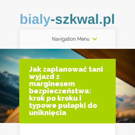
Navigation Menu
Jak zaplanować tani
wyjazd z
marginesem
bezpieczeństwa:
krok po kroku i
typowe pułapki do
uniknięcia