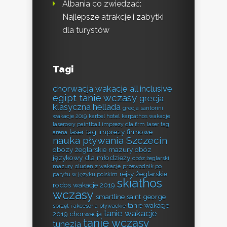
Albania co zwiedzać:
Najlepsze atrakcje i zabytki
dla turystów
Tagi
chorwacja wakacje all inclusive
egipt tanie wczasy
grecja
klasyczna hellada
grecja santorini
wakacje 2019
karbel hotel
karpathos wakacje
laserowy paintball imprezy dla firm
laser tag
laser tag imprezy firmowe
arena
nauka pływania Szczecin
obozy żeglarskie mazury
obóz
językowy dla młodzieży
obóz żeglarski
mazury
oludeniz wakacje
przewodnik po
rejsy żeglarskie
paryżu w języku polskim
skiathos
rodos wakacje 2019
wczasy
smartline saint george
tanie wakacje
sprzęt i akcesoria pływackie
tanie wakacje
2019 chorwacja
tanie wczasy
tunezja