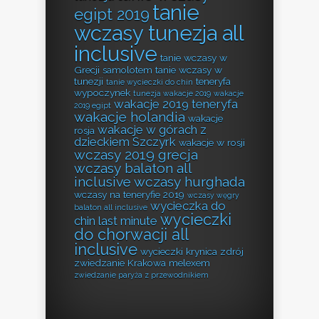
tanie
egipt 2019
wczasy tunezja all
inclusive
tanie wczasy w
Grecji samolotem
tanie wczasy w
tunezji
teneryfa
tanie wycieczki do chin
wypoczynek
tunezja wakacje 2019
wakacje
wakacje 2019 teneryfa
2019 egipt
wakacje holandia
wakacje
wakacje w górach z
rosja
dzieckiem Szczyrk
wakacje w rosji
wczasy 2019 grecja
wczasy balaton all
inclusive
wczasy hurghada
wczasy na teneryfie 2019
wczasy węgry
wycieczka do
balaton all inclusive
wycieczki
chin last minute
do chorwacji all
inclusive
wycieczki krynica zdrój
zwiedzanie Krakowa melexem
zwiedzanie paryża z przewodnikiem