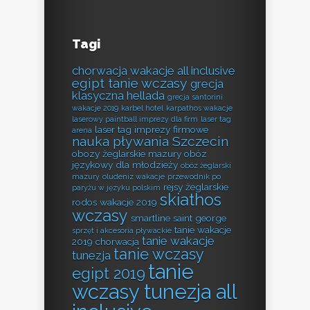
Tagi
chorwacja wakacje all inclusive
egipt tanie wczasy
grecja
klasyczna hellada
grecja santorini
wakacje 2019
karbel hotel
karpathos wakacje
laserowy paintball imprezy dla firm
laser tag
laser tag imprezy firmowe
arena
nauka pływania Szczecin
obozy żeglarskie mazury
obóz
językowy dla młodzieży
obóz żeglarski
mazury
oludeniz wakacje
przewodnik po
rejsy żeglarskie
paryżu w języku polskim
skiathos
rodos wakacje 2019
wczasy
smartline saint george
tanie wakacje
sprzęt i akcesoria pływackie
tanie wakacje
2019 chorwacja
tanie wczasy
tunezja
tanie
egipt 2019
wczasy tunezja all