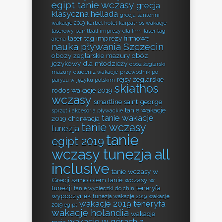
egipt tanie wczasy
grecja
klasyczna hellada
grecja santorini
wakacje 2019
karbel hotel
karpathos wakacje
laserowy paintball imprezy dla firm
laser tag
laser tag imprezy firmowe
arena
nauka pływania Szczecin
obozy żeglarskie mazury
obóz
językowy dla młodzieży
obóz żeglarski
mazury
oludeniz wakacje
przewodnik po
rejsy żeglarskie
paryżu w języku polskim
skiathos
rodos wakacje 2019
wczasy
smartline saint george
tanie wakacje
sprzęt i akcesoria pływackie
tanie wakacje
2019 chorwacja
tanie wczasy
tunezja
tanie
egipt 2019
wczasy tunezja all
inclusive
tanie wczasy w
Grecji samolotem
tanie wczasy w
tunezji
teneryfa
tanie wycieczki do chin
wypoczynek
tunezja wakacje 2019
wakacje
wakacje 2019 teneryfa
2019 egipt
wakacje holandia
wakacje
wakacje w górach z
rosja