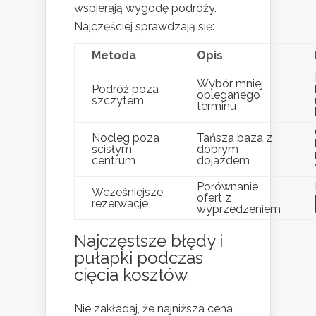
wspierają wygodę podróży.
Najczęściej sprawdzają się:
Metoda
Opis
Wybór mniej
Podróż poza
obleganego
szczytem
terminu
Nocleg poza
Tańsza baza z
ścisłym
dobrym
centrum
dojazdem
Porównanie
Wcześniejsze
ofert z
rezerwacje
wyprzedzeniem
Najczęstsze błędy i
pułapki podczas
cięcia kosztów
Nie zakładaj, że najniższa cena