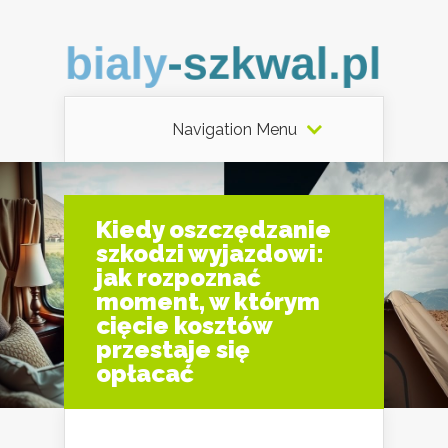
Navigation Menu
Kiedy oszczędzanie
szkodzi wyjazdowi:
jak rozpoznać
moment, w którym
cięcie kosztów
przestaje się
opłacać