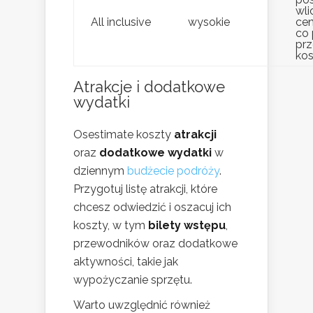
wli
All inclusive
wysokie
cen
co
pr
kos
Atrakcje i dodatkowe
wydatki
Osestimate koszty
atrakcji
oraz
dodatkowe wydatki
w
dziennym
budżecie podróży
.
Przygotuj listę atrakcji, które
chcesz odwiedzić i oszacuj ich
koszty, w tym
bilety wstępu
,
przewodników oraz dodatkowe
aktywności, takie jak
wypożyczanie sprzętu.
Warto uwzględnić również