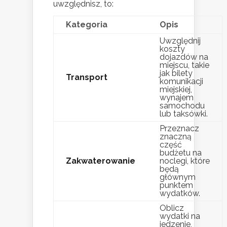
uwzględnisz, to:
Kategoria
Opis
Uwzględnij
koszty
dojazdów na
miejscu, takie
jak bilety
Transport
komunikacji
miejskiej,
wynajem
samochodu
lub taksówki.
Przeznacz
znaczną
część
budżetu na
Zakwaterowanie
noclegi, które
będą
głównym
punktem
wydatków.
Oblicz
wydatki na
jedzenie,