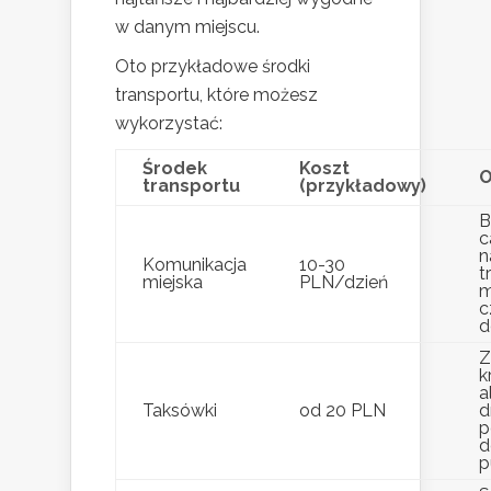
w danym miejscu.
Oto przykładowe środki
transportu, które możesz
wykorzystać:
Środek
Koszt
O
transportu
(przykładowy)
B
c
n
Komunikacja
10-30
t
miejska
PLN/dzień
m
c
d
Z
k
a
Taksówki
od 20 PLN
d
p
d
p