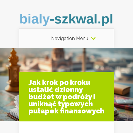
Navigation Menu
Jak krok po kroku
ustalić dzienny
budżet w podróży i
uniknąć typowych
pułapek finansowych