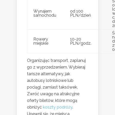
S
o
l
Wynajem
od 100
w
samochodu
PLN/dzień
c
d
z
Ś
n
Rowery
10-20
d
miejskie
PLN/godz.
z
o
Organizując transport, zaplanuj
go z wyprzedzeniem. Wybieraj
tańsze alternatywy, jak
autobusy lotniskowe lub
pociągi, zamiast taksówek.
Zwróć uwagę na atrakcyjne
oferty biletów, które mogą
obniżyć
koszty podróży
.
Upewnij się, że miejsca