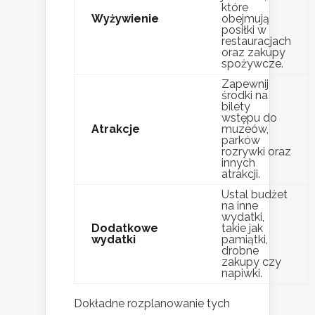
które
Wyżywienie
obejmują
posiłki w
restauracjach
oraz zakupy
spożywcze.
Zapewnij
środki na
bilety
wstępu do
Atrakcje
muzeów,
parków
rozrywki oraz
innych
atrakcji.
Ustal budżet
na inne
wydatki,
Dodatkowe
takie jak
wydatki
pamiątki,
drobne
zakupy czy
napiwki.
Dokładne rozplanowanie tych