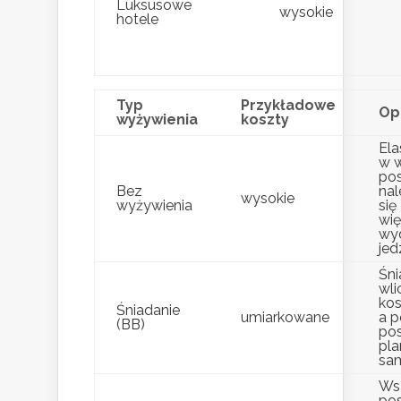
Luksusowe
wysokie
hotele
Typ
Przykładowe
Op
wyżywienia
koszty
Ela
w 
pos
Bez
nal
wysokie
wyżywienia
się
wi
wy
jed
Śni
wli
kos
Śniadanie
umiarkowane
a p
(BB)
pos
pl
sam
Ws
pos