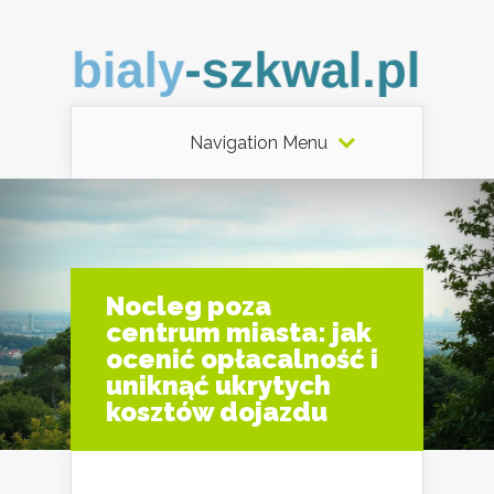
Navigation Menu
Nocleg poza
centrum miasta: jak
ocenić opłacalność i
uniknąć ukrytych
kosztów dojazdu