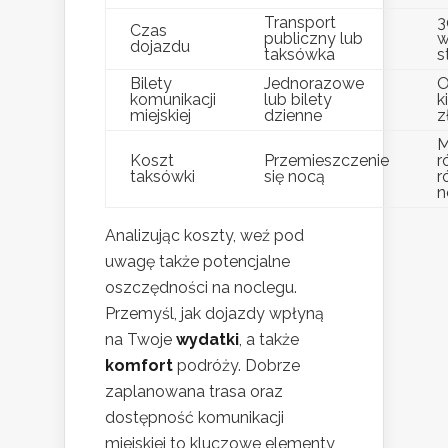
Transport
3
Czas
publiczny lub
w
dojazdu
taksówka
s
Bilety
Jednorazowe
O
komunikacji
lub bilety
k
miejskiej
dzienne
z
M
Koszt
Przemieszczenie
r
taksówki
się nocą
r
n
Analizując koszty, weź pod
uwagę także potencjalne
oszczędności na noclegu.
Przemyśl, jak dojazdy wpłyną
na Twoje
wydatki
, a także
komfort
podróży. Dobrze
zaplanowana trasa oraz
dostępność komunikacji
miejskiej to kluczowe elementy,