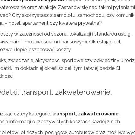
terowanie oraz atrakcje. Zastanów się nad takimi pytaniami 
wać? Czy skorzystasz z samolotu, samochodu, czy komunika
gu – hotel, apartament czy kwatera prywatna?
ty w zależności od sezonu, lokalizacji i standardu usług,
iwaniami i możliwościami finansowymi. Określając cel,
ozwoli lepiej oszacować koszty.
elaks, zwiedzanie, aktywności sportowe czy odwiedziny u rodzi
tki. Im dokładniej określisz cel, tym łatwiej będzie Ci
dności.
tki: transport, zakwaterowanie,
izując cztery kategorie:
transport
,
zakwaterowanie
,
ania informacji o rzeczywistych kosztach każdej z nich.
 biletów lotniczych, pociągów, autobusów oraz możliwe wyd