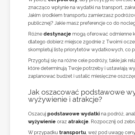
znacząco wpłynie na wydatki na transport, zakwa
Jakim środkiem transportu zamierzasz podróżo
publicznej? Jakie masz preferencje co do nocle
Różne
destynacje
mogą oferować odmienne kosz
dlatego dobierz miejsce zgodnie z Twoimi oczek
skompletuj listę priorytetów wydatkowych, co p
Przygotuj się na różne cele podróży, takie jak r
które determinują Twoje potrzeby i ustawiają wyda
zaplanować budżet i ustalić miesięczne oszczę
Jak oszacować podstawowe wyda
wyżywienie i atrakcje?
Oszacuj
podstawowe wydatki
na podróż, anal
wyżywienie
oraz
atrakcje
. Rozpocznij od zebr
W przypadku
transportu
, weź pod uwagę ceny