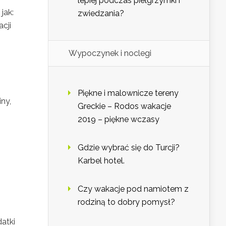
lepiej podczas pielgrzymki i
jak:
zwiedzania?
cji
Wypoczynek i noclegi
Piękne i malownicze tereny
ny,
Greckie – Rodos wakacje
2019 – piękne wczasy
Gdzie wybrać się do Turcji?
Karbel hotel.
Czy wakacje pod namiotem z
rodziną to dobry pomysł?
atki