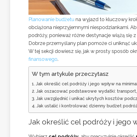
Planowanie budżetu
na wyjazd to kluczowy kro
obciążona nieprzyjemnymi niespodziankami. Aby
podróży, ponieważ różne destynacje wiążą się z
Dobrze przemyślany plan pomoże ci uniknąć ukr
W tej sekcji dowiesz się, jak w prosty sposób ok
finansowego
.
W tym artykule przeczytasz
Jak określić cel podróży i jego wpływ na minim
Jak oszacować podstawowe wydatki: transport,
Jak uwzględnić i unikać ukrytych kosztów podc
Jak ustalić i kontrolować dzienny budżet podróż
Jak określić cel podróży i jeg
Wybierz
cel podróży
, aby precyzyjnie określić