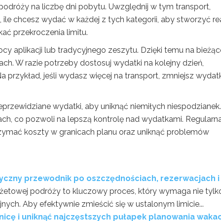
podróży na liczbę dni pobytu. Uwzględnij w tym transport,
, ile chcesz wydać w każdej z tych kategorii, aby stworzyć re
kać przekroczenia limitu.
y aplikacji lub tradycyjnego zeszytu. Dzięki temu na bieżą
ach. W razie potrzeby dostosuj wydatki na kolejny dzień,
Na przykład, jeśli wydasz więcej na transport, zmniejsz wydat
eprzewidziane wydatki, aby uniknąć niemiłych niespodzianek.
ach, co pozwoli na lepszą kontrolę nad wydatkami. Regularn
rzymać koszty w granicach planu oraz uniknąć problemów
yczny przewodnik po oszczędnościach, rezerwacjach i
żetowej podróży to kluczowy proces, który wymaga nie tylk
nych. Aby efektywnie zmieścić się w ustalonym limicie...
anicę i uniknąć najczęstszych pułapek planowania wakac