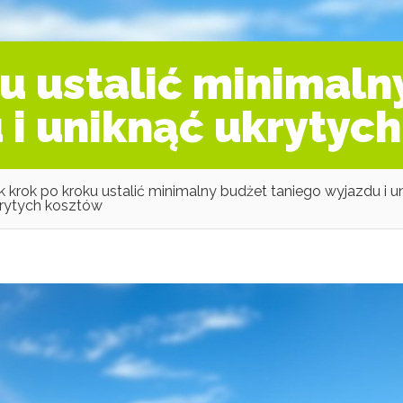
ku ustalić minimaln
 i uniknąć ukrytyc
k krok po kroku ustalić minimalny budżet taniego wyjazdu i u
rytych kosztów