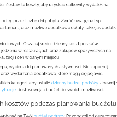
u. Zestaw te koszty, aby uzyskać całkowity wydatek na
ocleg przez liczbę dni pobytu. Zwróć uwagę na typ
apartament, oraz możliwe dodatkowe opłaty, takie jak podatki
wieniowych. Oszacuj średni dzienny koszt posiłków,
 jedzenia w restauracjach oraz zakupów spożywczych na
alizacji i cen w danym miejscu.
tępu, wycieczek i planowanych aktywności. Nie zapomnij
 oraz wydarzenia dodatkowe, które mogą się pojawić.
ich kategorii, aby ustalić
dzienny budżet podróży
. Upewnij s
sytuacje
, dostosowując budżet do swoich możliwości.
ych kosztów podczas planowania budżetu
 wpłynąć na Twój
budżet podróży
. Rozpocznij od oszacowan