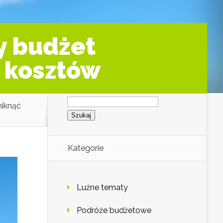
y budżet
h kosztów
Szukaj:
niknąć
Kategorie
Luźne tematy
Podróże budżetowe