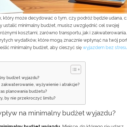
k, który może decydować o tym, czy podróż będzie udana, 
 ustalić minimalny budżet, musisz uwzględnić cel swojej
 różnymi kosztami, zarówno transportu, jak i zakwaterowania.
ytych wydatków, które mogą znacznie wpłynąć na twój port
reślić minimalny budżet, aby cieszyć się
wyjazdem bez stres
alny budżet wyjazdu?
 zakwaterowanie, wyżywienie i atrakcje?
zas planowania budżetu?
y, by nie przekroczyć limitu?
o wpływ na minimalny
budżet wyjazdu
?
minimalny budżet wyjazdu
. Miejsce, do którego się udasz,