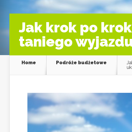
Jak krok po kro
taniego wyjazdu
Home
Podróże budżetowe
Ja
uk