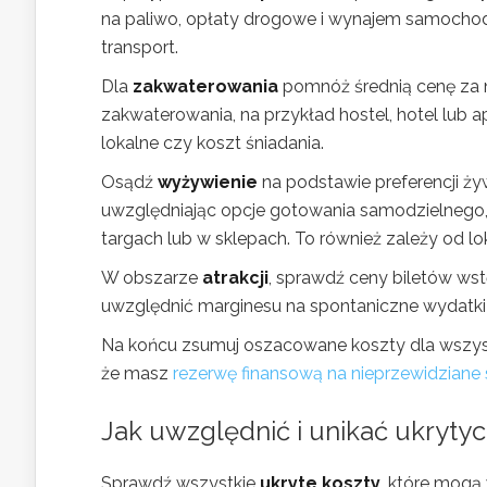
na paliwo, opłaty drogowe i wynajem samochod
transport.
Dla
zakwaterowania
pomnóż średnią cenę za n
zakwaterowania, na przykład hostel, hotel lub 
lokalne czy koszt śniadania.
Osądź
wyżywienie
na podstawie preferencji ży
uwzględniając opcje gotowania samodzielnego,
targach lub w sklepach. To również zależy od lok
W obszarze
atrakcji
, sprawdź ceny biletów ws
uwzględnić marginesu na spontaniczne wydatki
Na końcu zsumuj oszacowane koszty dla wszystk
że masz
rezerwę finansową na nieprzewidziane 
Jak uwzględnić i unikać ukryt
Sprawdź wszystkie
ukryte koszty
, które mogą