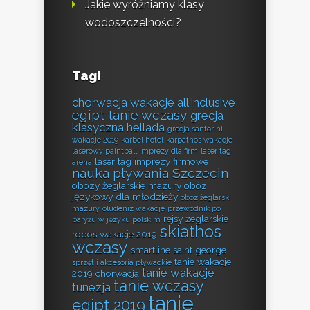
Jakie wyróżniamy klasy
wodoszczelności?
Tagi
chorwacja wakacje all inclusive
egipt tanie wczasy
grecja
klasyczna hellada
grecja santorini
wakacje 2019
karbel hotel
karpathos wakacje
laserowy paintball imprezy dla firm
laser tag
laser tag imprezy firmowe
arena
nauka pływania Szczecin
obozy żeglarskie mazury
obóz
językowy dla młodzieży
obóz żeglarski
mazury
oludeniz wakacje
przewodnik po
rejsy żeglarskie
paryżu w języku polskim
skiathos
rodos wakacje 2019
wczasy
smartline saint george
tanie wakacje
sprzęt i akcesoria pływackie
tanie wakacje
2019 chorwacja
tanie wczasy
tunezja
tanie
egipt 2019