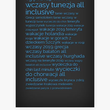
wczasy tunezja all
inclusive
tanie wczasy w
Grecji samolotem
tanie wczasy w
tunezji
teneryfa
tanie wycieczki do chin
wypoczynek
tunezja wakacje 2019
wakacje
wakacje 2019 teneryfa
2019 egipt
wakacje holandia
wakacje
wakacje w górach z
rosja
dzieckiem Szczyrk
wakacje w rosji
wczasy 2019 grecja
wczasy balaton all
inclusive
wczasy hurghada
wczasy na teneryfie 2019
wczasy węgry
wycieczka do
balaton all inclusive
wycieczki
chin last minute
do chorwacji all
inclusive
wycieczki krynica zdrój
zwiedzanie Krakowa melexem
zwiedzanie paryża z przewodnikiem