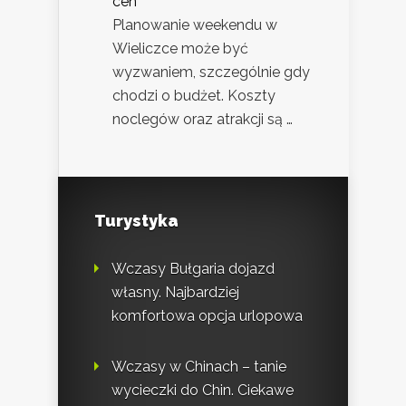
cen
Planowanie weekendu w
Wieliczce może być
wyzwaniem, szczególnie gdy
chodzi o budżet. Koszty
noclegów oraz atrakcji są …
Turystyka
Wczasy Bułgaria dojazd
własny. Najbardziej
komfortowa opcja urlopowa
Wczasy w Chinach – tanie
wycieczki do Chin. Ciekawe