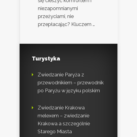
się cieszyć komfortem i
niezapomnianymi
przeżyciami, nie
przepłacając? Kluczem …
Turystyka
Zwiedzanie Paryża z
przewodnikiem – przewodnik
po Paryżu w języku polskim
Zwiedzanie Krakowa
melexem – zwiedzanie
Krakowa a szczególnie
Starego Miasta