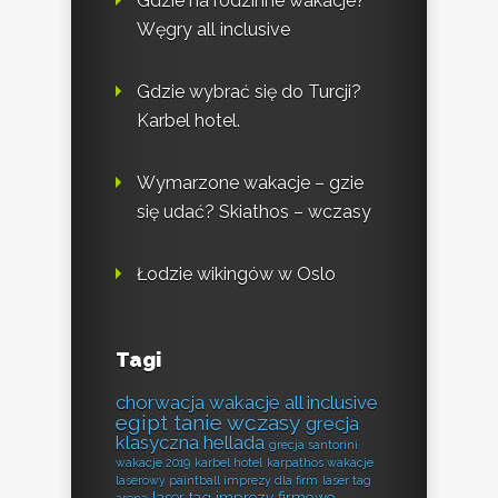
Gdzie na rodzinne wakacje?
Węgry all inclusive
Gdzie wybrać się do Turcji?
Karbel hotel.
Wymarzone wakacje – gzie
się udać? Skiathos – wczasy
Łodzie wikingów w Oslo
Tagi
chorwacja wakacje all inclusive
egipt tanie wczasy
grecja
klasyczna hellada
grecja santorini
wakacje 2019
karbel hotel
karpathos wakacje
laserowy paintball imprezy dla firm
laser tag
laser tag imprezy firmowe
arena