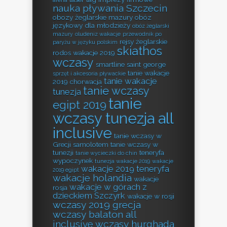
nauka pływania Szczecin
obozy żeglarskie mazury
obóz
językowy dla młodzieży
obóz żeglarski
mazury
oludeniz wakacje
przewodnik po
rejsy żeglarskie
paryżu w języku polskim
skiathos
rodos wakacje 2019
wczasy
smartline saint george
tanie wakacje
sprzęt i akcesoria pływackie
tanie wakacje
2019 chorwacja
tanie wczasy
tunezja
tanie
egipt 2019
wczasy tunezja all
inclusive
tanie wczasy w
Grecji samolotem
tanie wczasy w
tunezji
teneryfa
tanie wycieczki do chin
wypoczynek
tunezja wakacje 2019
wakacje
wakacje 2019 teneryfa
2019 egipt
wakacje holandia
wakacje
wakacje w górach z
rosja
dzieckiem Szczyrk
wakacje w rosji
wczasy 2019 grecja
wczasy balaton all
inclusive
wczasy hurghada