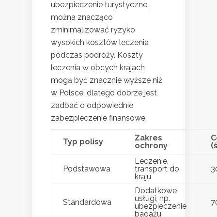
ubezpieczenie turystyczne,
można znacząco
zminimalizować ryzyko
wysokich kosztów leczenia
podczas podróży. Koszty
leczenia w obcych krajach
mogą być znacznie wyższe niż
w Polsce, dlatego dobrze jest
zadbać o odpowiednie
zabezpieczenie finansowe.
Zakres
C
Typ polisy
ochrony
(
Leczenie,
Podstawowa
transport do
3
kraju
Dodatkowe
usługi, np.
Standardowa
7
ubezpieczenie
bagażu