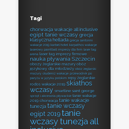
Tagi
chorwacja wakacje all inclusive
egipt tanie wczasy
grecja
klasyczna hellada
grecja santorini
wakacje 2019
karbel hotel
karpathos wakacje
laserowy paintball imprezy dla firm
laser tag
laser tag imprezy firmowe
arena
nauka pływania Szczecin
obozy żeglarskie mazury
obóz
językowy dla młodzieży
obóz żeglarski
mazury
oludeniz wakacje
przewodnik po
rejsy żeglarskie
paryżu w języku polskim
skiathos
rodos wakacje 2019
wczasy
smartline saint george
tanie wakacje
sprzęt i akcesoria pływackie
tanie wakacje
2019 chorwacja
tanie wczasy
tunezja
tanie
egipt 2019
wczasy tunezja all