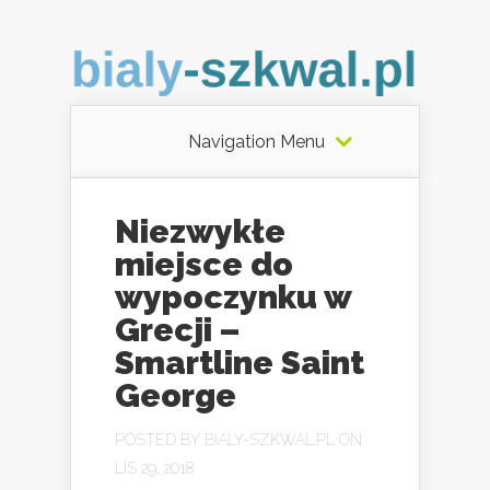
Navigation Menu
Niezwykłe
miejsce do
wypoczynku w
Grecji –
Smartline Saint
George
POSTED BY
BIALY-SZKWAL.PL
ON
LIS 29, 2018