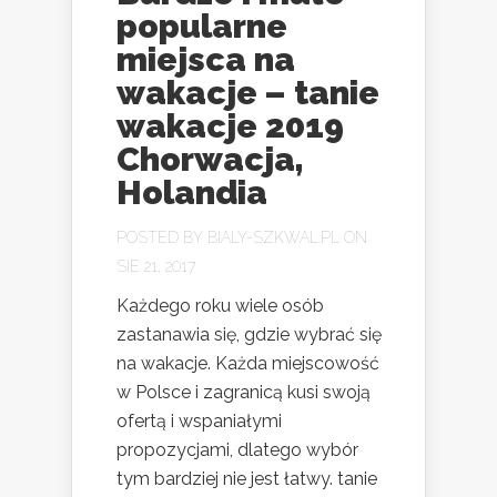
popularne
miejsca na
wakacje – tanie
wakacje 2019
Chorwacja,
Holandia
POSTED BY
BIALY-SZKWAL.PL
ON
SIE 21, 2017
Każdego roku wiele osób
zastanawia się, gdzie wybrać się
na wakacje. Każda miejscowość
w Polsce i zagranicą kusi swoją
ofertą i wspaniałymi
propozycjami, dlatego wybór
tym bardziej nie jest łatwy. tanie