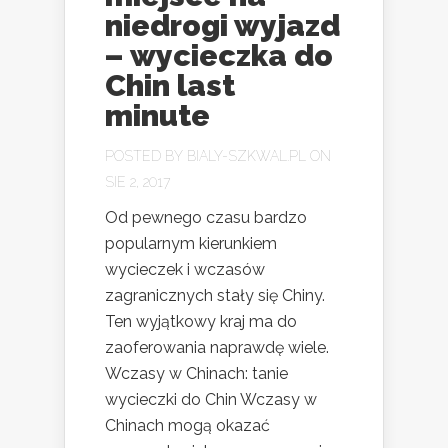
niedrogi wyjazd
– wycieczka do
Chin last
minute
POSTED BY
BIALY-SZKWAL.PL
ON
SIE 2, 2017
Od pewnego czasu bardzo
popularnym kierunkiem
wycieczek i wczasów
zagranicznych stały się Chiny.
Ten wyjątkowy kraj ma do
zaoferowania naprawdę wiele.
Wczasy w Chinach: tanie
wycieczki do Chin Wczasy w
Chinach mogą okazać