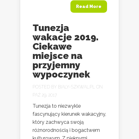
Read More
Tunezja
wakacje 2019.
Ciekawe
miejsce na
przyjemny
wypoczynek
POSTED BY
BIALY-SZKWAL.PL
ON
PAŹ 29, 2017
Tunezja to niezwykle
fascynujący kierunek wakacyjny,
który zachwyca swoją
różnorodnością i bogactwem
kulturowym. Z pięknymi