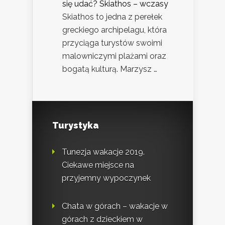
się udać? Skiathos – wczasy
Skiathos to jedna z perełek
greckiego archipelagu, która
przyciąga turystów swoimi
malowniczymi plażami oraz
bogatą kulturą. Marzysz …
Turystyka
Tunezja wakacje 2019.
Ciekawe miejsce na
przyjemny wypoczynek
Chata w górach – wakacje w
górach z dzieckiem w