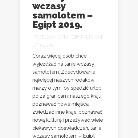
wczasy
samolotem –
Egipt 2019.
POSTED BY
BIALY-SZKWAL.PL
ON
LIP 29, 2017
Coraz więcej osób chce
wyjeżdżać na tanie wczasy
samolotem. Zdecydowanie
najwięcej naszych rodaków
marzy o tym, by spędzić urlop
po za granicami naszego kraju,
poznawać nowe miejsca,
zwiedzać inne kraje, poznawać
nową kulturę i przeżywać wiele
ciekawych doświadczeń. tanie
wczasy samolotem – Egipt