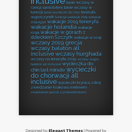
inclusive
tanie wczasy w
Grecji samolotem
tanie wczasy w
tunezji
teneryfa
tanie wycieczki do chin
wypoczynek
tunezja wakacje 2019
wakacje
wakacje 2019 teneryfa
2019 egipt
wakacje holandia
wakacje
wakacje w górach z
rosja
dzieckiem Szczyrk
wakacje w rosji
wczasy 2019 grecja
wczasy balaton all
inclusive
wczasy hurghada
wczasy na teneryfie 2019
wczasy węgry
wycieczka do
balaton all inclusive
wycieczki
chin last minute
do chorwacji all
inclusive
wycieczki krynica zdrój
zwiedzanie Krakowa melexem
zwiedzanie paryża z przewodnikiem
Designed by
Elegant Themes
| Powered by