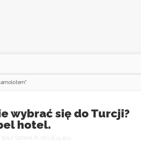
 samolotem"
e wybrać się do Turcji?
el hotel.
Y
BIALY-SZKWAL.PL
ON LIS 13, 2017