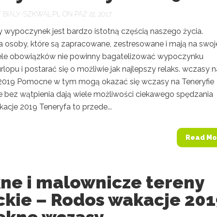
Y
BIALY-SZKWAL.PL
ON PAŹ 22, 2017
 wypoczynek jest bardzo istotną częścią naszego życia.
 osoby, które są zapracowane, zestresowane i mają na swoj
ele obowiązków nie powinny bagatelizować wypoczynku
lopu i postarać się o możliwie jak najlepszy relaks. wczasy n
 2019 Pomocne w tym mogą okazać się wczasy na Teneryfie
re bez wątpienia dają wiele możliwości ciekawego spędzania
acje 2019 Teneryfa to przede...
Read Mo
kne i malownicze tereny
ckie – Rodos wakacje 201