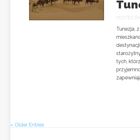
Tune
POSTED B
Tunezja, z
mieszkańcó
destynacji
starożytn
tych, któr
przyjemnoś
zapewniają
« Older Entries