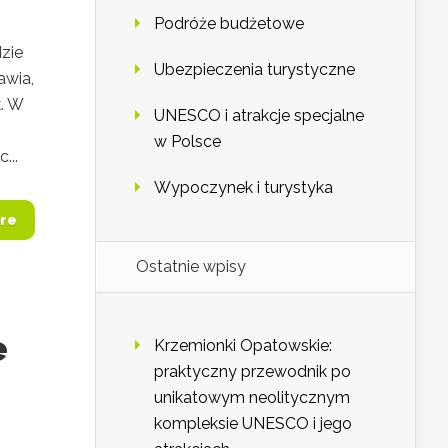
Podróże budżetowe
dzie
Ubezpieczenia turystyczne
awia,
k. W
UNESCO i atrakcje specjalne
w Polsce
...
Wypoczynek i turystyka
re
Ostatnie wpisy
e
Krzemionki Opatowskie:
praktyczny przewodnik po
unikatowym neolitycznym
kompleksie UNESCO i jego