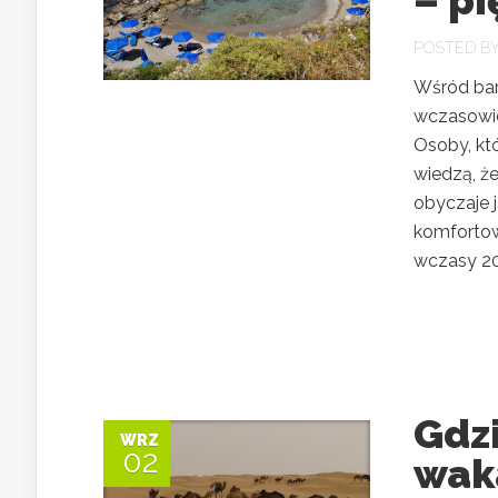
– p
POSTED B
Wśród bar
wczasowic
Osoby, kt
wiedzą, że
obyczaje 
komfortow
wczasy 20
Gdz
WRZ
02
wak