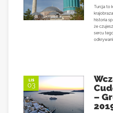
Turcja to
krajobraza
historia 
że czujesz
sercu tego
odkrywania
Wcza
LIS
03
Cud
– Gr
201