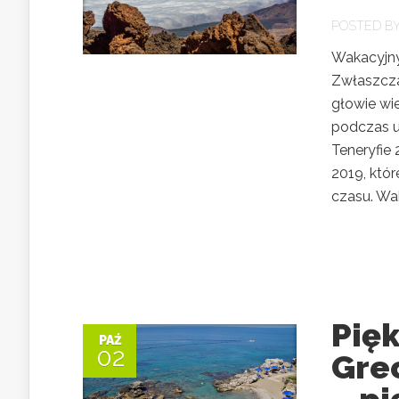
POSTED B
Wakacyjny
Zwłaszcza
głowie wi
podczas ur
Teneryfie
2019, któ
czasu. Wak
Pię
PAŹ
02
Gre