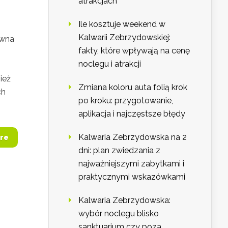
atrakcjach
Ile kosztuje weekend w
Kalwarii Zebrzydowskiej:
owna
fakty, które wpływają na cenę
noclegu i atrakcji
ież
Zmiana koloru auta folią krok
ch
po kroku: przygotowanie,
aplikacja i najczęstsze błędy
Kalwaria Zebrzydowska na 2
re
dni: plan zwiedzania z
najważniejszymi zabytkami i
praktycznymi wskazówkami
Kalwaria Zebrzydowska:
wybór noclegu blisko
sanktuarium czy poza