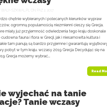
iękne wczasy
Y
BIALY-SZKWAL.PL
ON PAŹ 2, 2017
dzo chętnie wybieranych i polecanych kierunków wypraw
zów, ogromną popularnością niezmienni cieszy się Grecja.
óre miały już przyjemność odwiedzenia tego kraju doskonale
 cudowna fauna i flora w Grecji, jak i niesamowita kultura i
jakie tam panują są bardzo przyjemne i gwarantują wyjątkowy
y pobyt w tym kraju. wczasy 2019 Grecja Decydując się na
19 Grecja możemy wybrać...
Read Mo
ie wyjechać na tanie
acje? Tanie wczasy