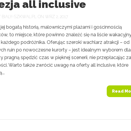
zja all inclusive
Y
BIALY-SZKWAL.PL
ON WRZ 2, 2017
 jej bogatą historią, malowniczymi plażami i gościnnością
w, to miejsce, które powinno znaleźć się na liście wakacyjn
 każdego podróżnika. Oferując szeroki wachlarz atrakcji – od
ych ruin po nowoczesne kurorty – jest idealnym wyborem dla
zy pragną spędzić czas w pięknej scenerii, nie przepłacając z
ci. Warto także zwrócić uwagę na oferty all inclusive, które
...
Read Mo