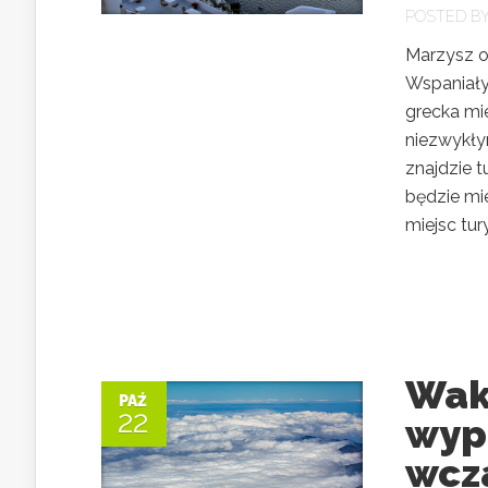
POSTED B
Marzysz o
Wspaniały
grecka mi
niezwykły
znajdzie 
będzie mi
miejsc tur
Wak
PAŹ
22
wyp
wcza