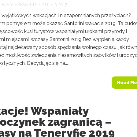
Y
BIALY-SZKWAL.PL
ON LIS 3, 2017
 wyjątkowych wakacjach i niezapomnianych przeżyciach?
m pomysłem może okazać Santorini wakacje 2019. Ta cud
ejscowość kusi turystów wspaniałymi urokami przyrody i
mi miejscami. wczasy Santorini 2019 Bez wątpienia każdy
tutaj najciekawszy sposób spędzania wolnego czasu, jak równ
eć możliwość zwiedzania niesamowitych zabytków i uroczy
ystycznych. Decydując się na...
Read Mo
acje! Wspaniały
oczynek zagranicą –
sy na Teneryfie 2019