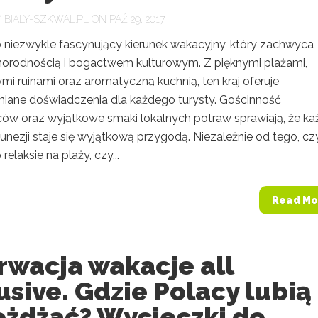
Y
BIALY-SZKWAL.PL
ON PAŹ 29, 2017
o niezwykle fascynujący kierunek wakacyjny, który zachwyca
norodnością i bogactwem kulturowym. Z pięknymi plażami,
mi ruinami oraz aromatyczną kuchnią, ten kraj oferuje
iane doświadczenia dla każdego turysty. Gościnność
ów oraz wyjątkowe smaki lokalnych potraw sprawiają, że ka
nezji staje się wyjątkową przygodą. Niezależnie od tego, cz
relaksie na plaży, czy...
Read Mo
rwacja wakacje all
usive. Gdzie Polacy lubią
eżdżać? Wycieczki do