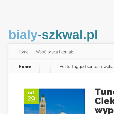
Home
Współpraca i kontakt
Home
Posts Tagged
santorini waka
Tun
PAŹ
29
Cie
wyp