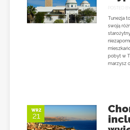
POSTED B
Tunezja t
swoją róż
starożytny
niezapomn
mieszkańc
pobyt w Tu
marzysz o 
Cho
WRZ
21
incl
wyj