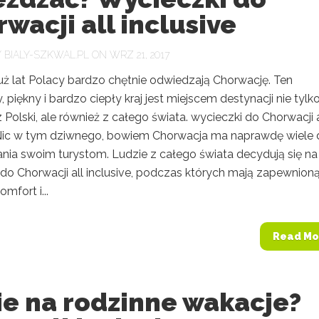
wacji all inclusive
Y
BIALY-SZKWAL.PL
ON WRZ 21, 2017
już lat Polacy bardzo chętnie odwiedzają Chorwację. Ten
 piękny i bardzo ciepły kraj jest miejscem destynacji nie tylk
 Polski, ale również z całego świata. wycieczki do Chorwacji a
 Nic w tym dziwnego, bowiem Chorwacja ma naprawdę wiele 
nia swoim turystom. Ludzie z całego świata decydują się na
 do Chorwacji all inclusive, podczas których mają zapewnion
mfort i...
Read Mo
ie na rodzinne wakacje?