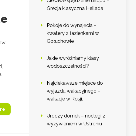
Ciekawe spędzanie urlopu –
Grecja klasyczna Hellada
te
Pokoje do wynajęcia –
kwatery z łazienkami w
Gołuchowie
sów
Jakie wyróżniamy klasy
wodoszczelności?
i,
a
Najciekawsze miejsce do
wyjazdu wakacyjnego –
wakacje w Rosji.
re
Uroczy domek – noclegi z
wyżywieniem w Ustroniu