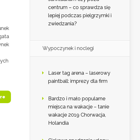
centrum – co sprawdza się
lepiej podczas pielgrzymki i
zwiedzania?
unek
gata
ynek
Wypoczynek i noclegi
cych
Laser tag arena – laserowy
paintball: imprezy dla firm
re
Bardzo i mało popularne
miejsca na wakacje – tanie
wakacje 2019 Chorwacja,
Holandia