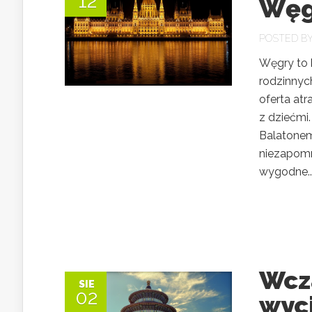
12
Węgr
POSTED B
Węgry to k
rodzinnych
oferta atr
z dziećmi
Balatonem
niezapomni
wygodne..
Wcz
SIE
02
wyci