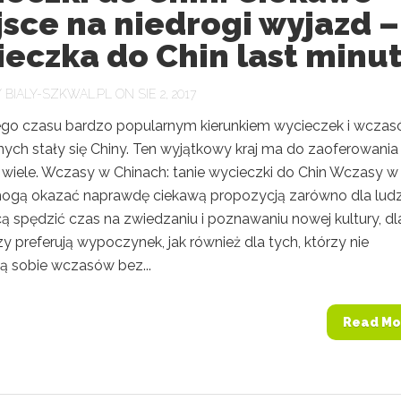
sce na niedrogi wyjazd –
eczka do Chin last minu
Y
BIALY-SZKWAL.PL
ON SIE 2, 2017
o czasu bardzo popularnym kierunkiem wycieczek i wcza
nych stały się Chiny. Ten wyjątkowy kraj ma do zaoferowania
wiele. Wczasy w Chinach: tanie wycieczki do Chin Wczasy w
ogą okazać naprawdę ciekawą propozycją zarówno dla ludz
ą spędzić czas na zwiedzaniu i poznawaniu nowej kultury, dl
rzy preferują wypoczynek, jak również dla tych, którzy nie
ą sobie wczasów bez...
Read Mo