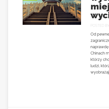
miej
wyci
POSTED B
Od pewneg
zagranicz
naprawdę 
Chinach m
którzy chc
ludzi, któ
wyobrażaj