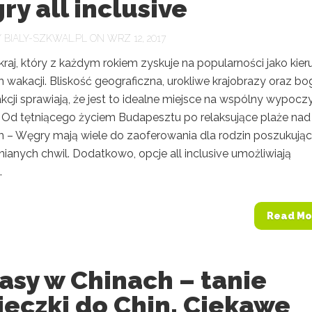
y all inclusive
Y
BIALY-SZKWAL.PL
ON WRZ 12, 2017
raj, który z każdym rokiem zyskuje na popularności jako kier
 wakacji. Bliskość geograficzna, urokliwe krajobrazy oraz bo
akcji sprawiają, że jest to idealne miejsce na wspólny wypocz
. Od tętniącego życiem Budapesztu po relaksujące plaże nad
 – Węgry mają wiele do zaoferowania dla rodzin poszukują
anych chwil. Dodatkowo, opcje all inclusive umożliwiają
.
Read Mo
asy w Chinach – tanie
eczki do Chin. Ciekawe