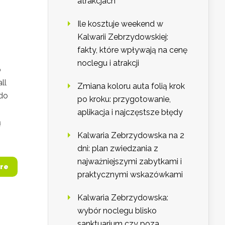
atrakcjach
Ile kosztuje weekend w
Kalwarii Zebrzydowskiej:
fakty, które wpływają na cenę
noclegu i atrakcji
o
ll
Zmiana koloru auta folią krok
do
po kroku: przygotowanie,
aplikacja i najczęstsze błędy
ą
Kalwaria Zebrzydowska na 2
dni: plan zwiedzania z
najważniejszymi zabytkami i
re
praktycznymi wskazówkami
Kalwaria Zebrzydowska:
wybór noclegu blisko
sanktuarium czy poza