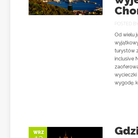
Chor
POSTED B
Od wielu 
wyjątkowy,
turystów z
inclusive
zaoferowa
wycieczki
wygodę, ko
Gdz
WRZ