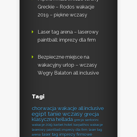
Greckie – Rodos wakacje
2019 – piękne wczasy
Laser tag arena – laserowy
paintball: imprezy dla firm
Bezpieczne miejsce na
wakacyjny urlop – wczasy
Węgry Balaton all inclusive
Tagi
chorwacja wakacje all inclusive
egipt tanie wczasy
grecja
klasyczna hellada
grecja santorini
wakacje 2019
karbel hotel
karpathos wakacje
laserowy paintball imprezy dla firm
laser tag
laser tag imprezy firmowe
arena