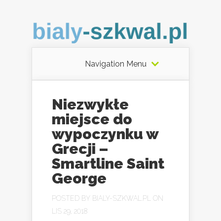
Navigation Menu
Niezwykłe
miejsce do
wypoczynku w
Grecji –
Smartline Saint
George
POSTED BY
BIALY-SZKWAL.PL
ON
LIS 29, 2018