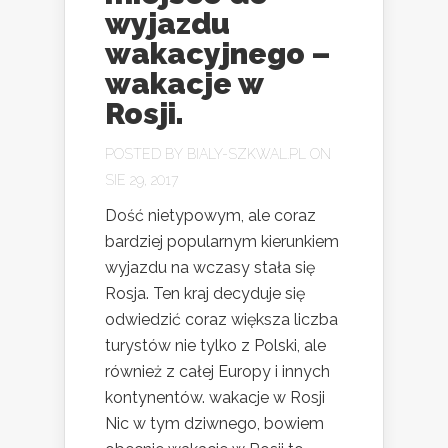
wyjazdu
wakacyjnego –
wakacje w
Rosji.
POSTED BY
BIALY-SZKWAL.PL
ON
SIE 29, 2017
Dość nietypowym, ale coraz
bardziej popularnym kierunkiem
wyjazdu na wczasy stała się
Rosja. Ten kraj decyduje się
odwiedzić coraz większa liczba
turystów nie tylko z Polski, ale
również z całej Europy i innych
kontynentów. wakacje w Rosji
Nic w tym dziwnego, bowiem