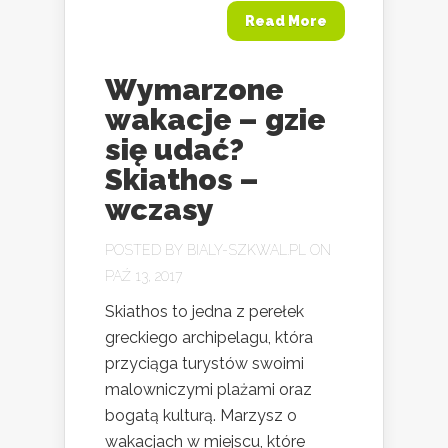
Read More
Wymarzone
wakacje – gzie
się udać?
Skiathos –
wczasy
POSTED BY
BIALY-SZKWAL.PL
ON
PAŹ 13, 2017
Skiathos to jedna z perełek
greckiego archipelagu, która
przyciąga turystów swoimi
malowniczymi plażami oraz
bogatą kulturą. Marzysz o
wakacjach w miejscu, które