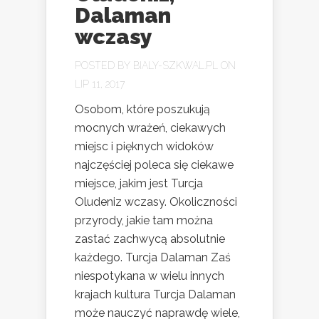
Dalaman
wczasy
POSTED BY
BIALY-SZKWAL.PL
ON
LIP 11, 2017
Osobom, które poszukują
mocnych wrażeń, ciekawych
miejsc i pięknych widoków
najczęściej poleca się ciekawe
miejsce, jakim jest Turcja
Oludeniz wczasy. Okoliczności
przyrody, jakie tam można
zastać zachwycą absolutnie
każdego. Turcja Dalaman Zaś
niespotykana w wielu innych
krajach kultura Turcja Dalaman
może nauczyć naprawdę wiele,