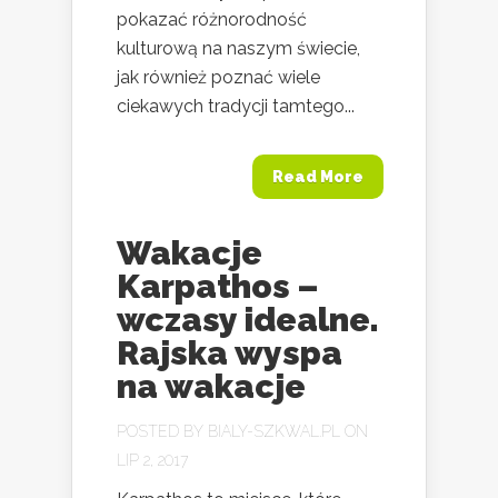
pokazać różnorodność
kulturową na naszym świecie,
jak również poznać wiele
ciekawych tradycji tamtego...
Read More
Wakacje
Karpathos –
wczasy idealne.
Rajska wyspa
na wakacje
POSTED BY
BIALY-SZKWAL.PL
ON
LIP 2, 2017