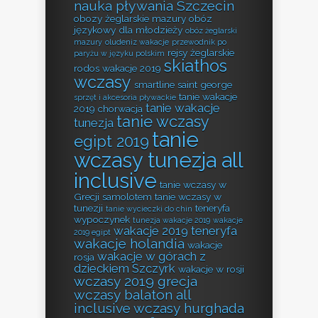
nauka pływania Szczecin
obozy żeglarskie mazury
obóz
językowy dla młodzieży
obóz żeglarski
mazury
oludeniz wakacje
przewodnik po
rejsy żeglarskie
paryżu w języku polskim
skiathos
rodos wakacje 2019
wczasy
smartline saint george
tanie wakacje
sprzęt i akcesoria pływackie
tanie wakacje
2019 chorwacja
tanie wczasy
tunezja
tanie
egipt 2019
wczasy tunezja all
inclusive
tanie wczasy w
Grecji samolotem
tanie wczasy w
tunezji
teneryfa
tanie wycieczki do chin
wypoczynek
tunezja wakacje 2019
wakacje
wakacje 2019 teneryfa
2019 egipt
wakacje holandia
wakacje
wakacje w górach z
rosja
dzieckiem Szczyrk
wakacje w rosji
wczasy 2019 grecja
wczasy balaton all
inclusive
wczasy hurghada