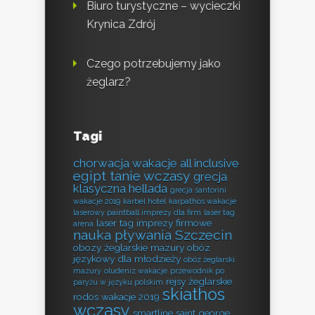
Biuro turystyczne – wycieczki
Krynica Zdrój
Czego potrzebujemy jako
żeglarz?
Tagi
chorwacja wakacje all inclusive
egipt tanie wczasy
grecja
klasyczna hellada
grecja santorini
wakacje 2019
karbel hotel
karpathos wakacje
laserowy paintball imprezy dla firm
laser tag
laser tag imprezy firmowe
arena
nauka pływania Szczecin
obozy żeglarskie mazury
obóz
językowy dla młodzieży
obóz żeglarski
mazury
oludeniz wakacje
przewodnik po
rejsy żeglarskie
paryżu w języku polskim
skiathos
rodos wakacje 2019
wczasy
smartline saint george