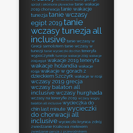
tanie wakacje
sprzęt i akcesoria pływackie
tanie wakacje
2019 chorwacja
tanie wczasy
tunezja
tanie
egipt 2019
wczasy tunezja all
inclusive
tanie wczasy w
Grecji samolotem
tanie wczasy w
tunezji
teneryfa
tanie wycieczki do chin
wypoczynek
tunezja wakacje 2019
wakacje
wakacje 2019 teneryfa
2019 egipt
wakacje holandia
wakacje
wakacje w górach z
rosja
dzieckiem Szczyrk
wakacje w rosji
wczasy 2019 grecja
wczasy balaton all
inclusive
wczasy hurghada
wczasy na teneryfie 2019
wczasy węgry
wycieczka do
balaton all inclusive
wycieczki
chin last minute
do chorwacji all
inclusive
wycieczki krynica zdrój
zwiedzanie Krakowa melexem
zwiedzanie paryża z przewodnikiem