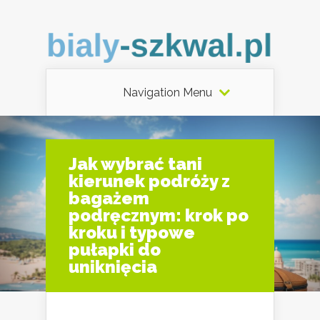
Navigation Menu
Jak wybrać tani
kierunek podróży z
bagażem
podręcznym: krok po
kroku i typowe
pułapki do
uniknięcia