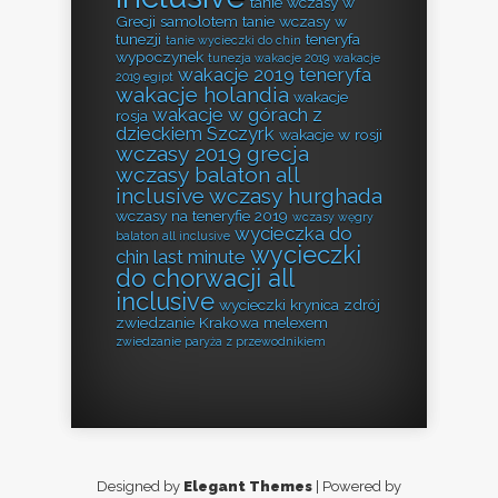
tanie wczasy w
Grecji samolotem
tanie wczasy w
tunezji
teneryfa
tanie wycieczki do chin
wypoczynek
tunezja wakacje 2019
wakacje
wakacje 2019 teneryfa
2019 egipt
wakacje holandia
wakacje
wakacje w górach z
rosja
dzieckiem Szczyrk
wakacje w rosji
wczasy 2019 grecja
wczasy balaton all
inclusive
wczasy hurghada
wczasy na teneryfie 2019
wczasy węgry
wycieczka do
balaton all inclusive
wycieczki
chin last minute
do chorwacji all
inclusive
wycieczki krynica zdrój
zwiedzanie Krakowa melexem
zwiedzanie paryża z przewodnikiem
Designed by
Elegant Themes
| Powered by