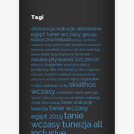
Tagi
chorwacja wakacje all inclusive
egipt tanie wczasy
grecja
klasyczna hellada
grecja santorini
wakacje 2019
karbel hotel
karpathos wakacje
laserowy paintball imprezy dla firm
laser tag
laser tag imprezy firmowe
arena
nauka pływania Szczecin
obozy żeglarskie mazury
obóz
językowy dla młodzieży
obóz żeglarski
mazury
oludeniz wakacje
przewodnik po
rejsy żeglarskie
paryżu w języku polskim
skiathos
rodos wakacje 2019
wczasy
smartline saint george
tanie wakacje
sprzęt i akcesoria pływackie
tanie wakacje
2019 chorwacja
tanie wczasy
tunezja
tanie
egipt 2019
wczasy tunezja all
inclusive