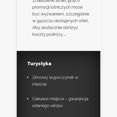
Znalezienie atrakcyjnych
promocji lotniczych może
być wyzwaniem, szczególnie
w gąszczu dostępnych ofert.
Aby skutecznie obniżyć
koszty podróży, …
Turystyka
Zimowy wypoczynek w
mieście
Ciekawe miejsce – gwarancja
udanego urlopu