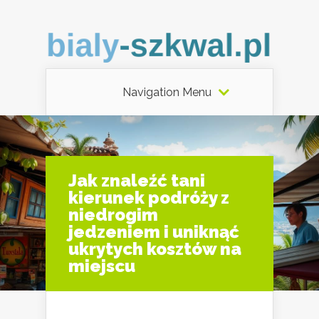
Navigation Menu
Jak znaleźć tani
kierunek podróży z
niedrogim
jedzeniem i uniknąć
ukrytych kosztów na
miejscu