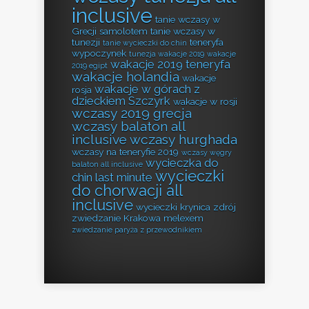
inclusive
tanie wczasy w
Grecji samolotem
tanie wczasy w
tunezji
teneryfa
tanie wycieczki do chin
wypoczynek
tunezja wakacje 2019
wakacje
wakacje 2019 teneryfa
2019 egipt
wakacje holandia
wakacje
wakacje w górach z
rosja
dzieckiem Szczyrk
wakacje w rosji
wczasy 2019 grecja
wczasy balaton all
inclusive
wczasy hurghada
wczasy na teneryfie 2019
wczasy węgry
wycieczka do
balaton all inclusive
wycieczki
chin last minute
do chorwacji all
inclusive
wycieczki krynica zdrój
zwiedzanie Krakowa melexem
zwiedzanie paryża z przewodnikiem