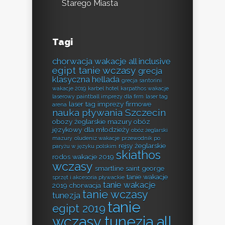
Starego Miasta
Tagi
chorwacja wakacje all inclusive
egipt tanie wczasy
grecja
klasyczna hellada
grecja santorini
wakacje 2019
karbel hotel
karpathos wakacje
laserowy paintball imprezy dla firm
laser tag
laser tag imprezy firmowe
arena
nauka pływania Szczecin
obozy żeglarskie mazury
obóz
językowy dla młodzieży
obóz żeglarski
mazury
oludeniz wakacje
przewodnik po
rejsy żeglarskie
paryżu w języku polskim
skiathos
rodos wakacje 2019
wczasy
smartline saint george
tanie wakacje
sprzęt i akcesoria pływackie
tanie wakacje
2019 chorwacja
tanie wczasy
tunezja
tanie
egipt 2019
wczasy tunezja all