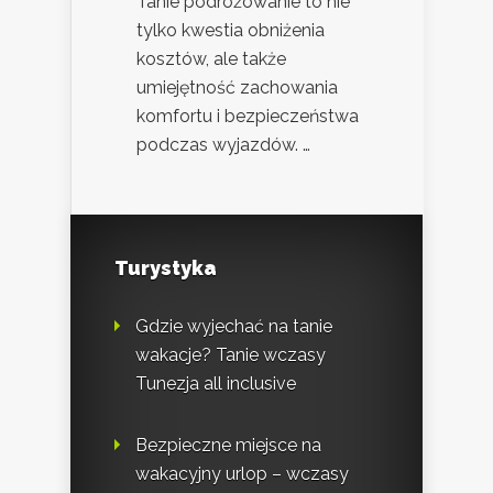
Tanie podróżowanie to nie
tylko kwestia obniżenia
kosztów, ale także
umiejętność zachowania
komfortu i bezpieczeństwa
podczas wyjazdów. …
Turystyka
Gdzie wyjechać na tanie
wakacje? Tanie wczasy
Tunezja all inclusive
Bezpieczne miejsce na
wakacyjny urlop – wczasy